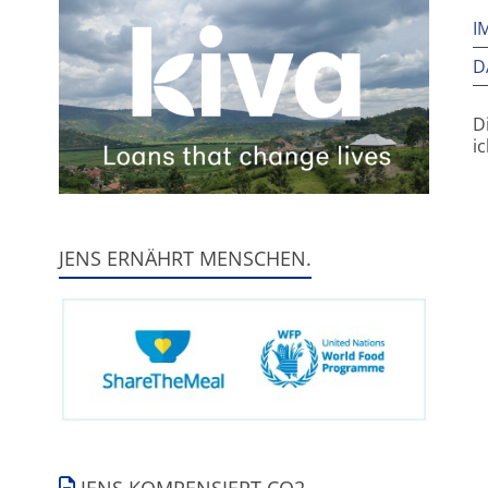
I
D
D
i
JENS ERNÄHRT MENSCHEN.