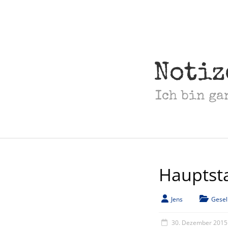
Skip
to
content
Notiz
Ich bin ga
Hauptst
Jens
Gesel
30. Dezember 2015