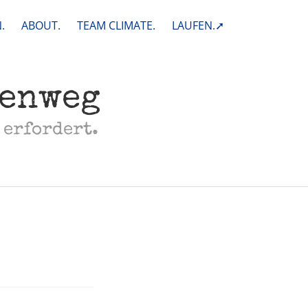
.
ABOUT.
TEAM CLIMATE.
LAUFEN.➚
henweg
 erfordert.