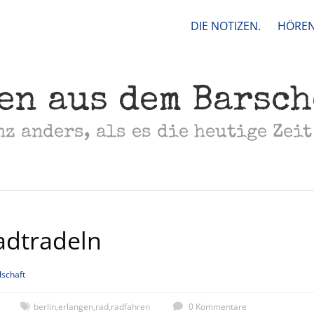
DIE NOTIZEN.
HÖREN
en aus dem Barsc
nz anders, als es die heutige Zeit
adtradeln
lschaft
berlin
,
erlangen
,
rad
,
radfahren
0 Kommentare