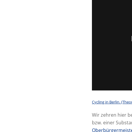
Cycling in Berlin. (Theor
Wir zehren hier be
bzw. einer Substa
Oberbürgermeist