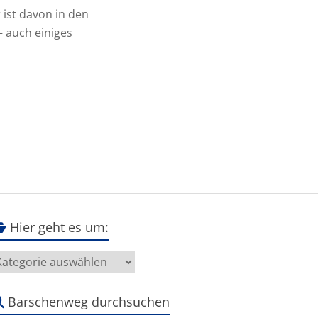
 ist davon in den
– auch einiges
Hier geht es um:
ier
eht
s
m:
Barschenweg durchsuchen