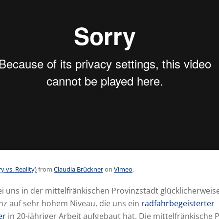
y vs. Reality)
from
Claudia Brückner
on
Vimeo
.
i uns in der mittelfränkischen Provinzstadt glücklicherweis
nz auf sehr hohem Niveau, die uns ein
radfahrbegeisterter
er
in 20-jähriger Arbeit aufgebaut hat. Die mittelfränkische P