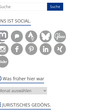
ENS IST SOCIAL.
Was früher hier war
as
rüher
ier
ar
JURISTISCHES GEDÖNS.