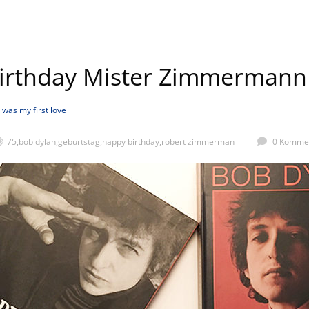
irthday Mister Zimmermann
 was my first love
75
,
bob dylan
,
geburtstag
,
happy birthday
,
robert zimmerman
0 Komme