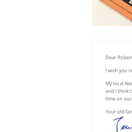
Dear Rober
I wish you r
My local Ne
and I think 
time on our 
Your old f