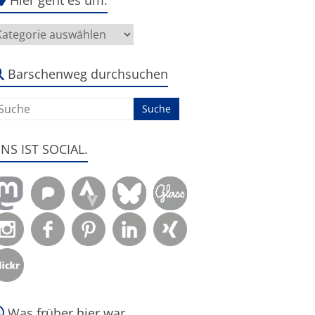
ier
eht
s
m:
Barschenweg durchsuchen
ENS IST SOCIAL.
Was früher hier war