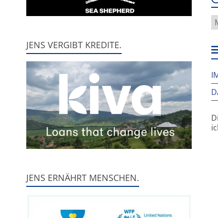
W
f
h
JENS VERGIBT KREDITE.
w
I
D
D
i
JENS ERNÄHRT MENSCHEN.