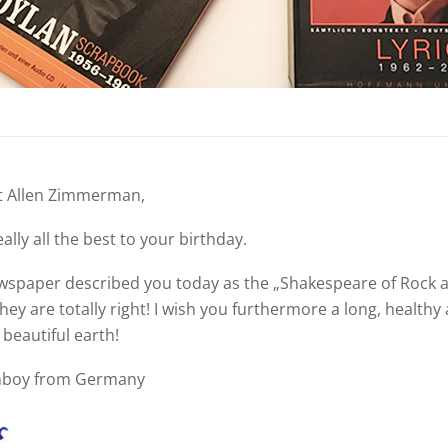
t Allen Zimmerman,
eally all the best to your birthday.
wspaper described you today as the „Shakespeare of Rock a
they are totally right! I wish you furthermore a long, healthy
beautiful earth!
anboy from Germany