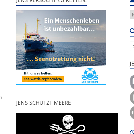
H
g
e
u
J
,
nn
JENS SCHÜTZT MEERE