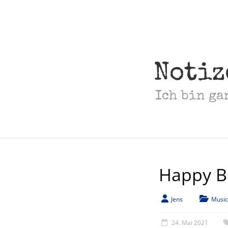
Skip
to
content
Notiz
Ich bin ga
Happy B
Jens
Music
24. Mai 2021