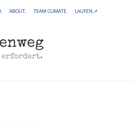
.
ABOUT.
TEAM CLIMATE.
LAUFEN.➚
henweg
 erfordert.