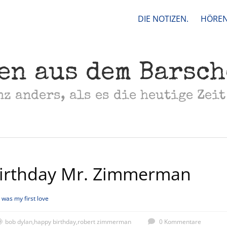
DIE NOTIZEN.
HÖREN
en aus dem Barsc
nz anders, als es die heutige Zeit
irthday Mr. Zimmerman
 was my first love
bob dylan
,
happy birthday
,
robert zimmerman
0 Kommentare