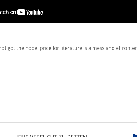
 not got the nobel price for literature is a mess and effronter
JENS VERSUCHT ZU RETTEN.