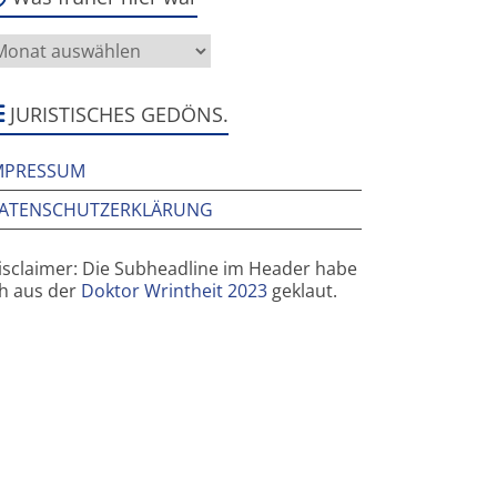
as
rüher
ier
ar
JURISTISCHES GEDÖNS.
MPRESSUM
ATENSCHUTZERKLÄRUNG
isclaimer: Die Subheadline im Header habe
ch aus der
Doktor Wrintheit 2023
geklaut.