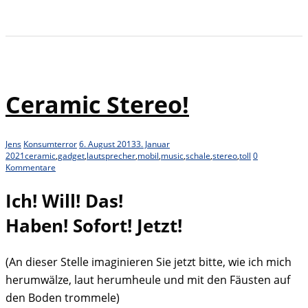
Ceramic Stereo!
Jens
Konsumterror
6. August 2013
3. Januar
2021
ceramic
,
gadget
,
lautsprecher
,
mobil
,
music
,
schale
,
stereo
,
toll
0
Kommentare
Ich! Will! Das!
Haben! Sofort! Jetzt!
(An dieser Stelle imaginieren Sie jetzt bitte, wie ich mich
herumwälze, laut herumheule und mit den Fäusten auf
den Boden trommele)