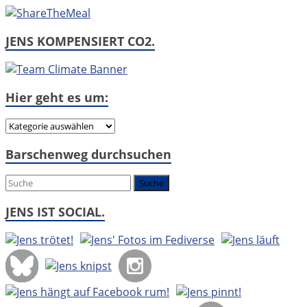
JENS KOMPENSIERT CO2.
Hier geht es um:
Hier
geht
Barschenweg durchsuchen
es
um:
JENS IST SOCIAL.