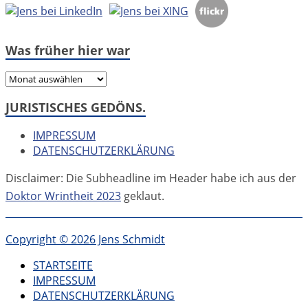
Was früher hier war
Was
früher
JURISTISCHES GEDÖNS.
hier
war
IMPRESSUM
DATENSCHUTZERKLÄRUNG
Disclaimer: Die Subheadline im Header habe ich aus der
Doktor Wrintheit 2023
geklaut.
Copyright © 2026 Jens Schmidt
STARTSEITE
IMPRESSUM
DATENSCHUTZERKLÄRUNG