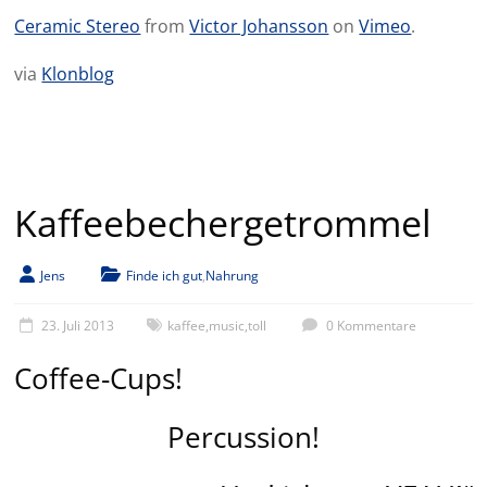
Ceramic Stereo
from
Victor Johansson
on
Vimeo
.
via
Klonblog
Kaffeebechergetrommel
Jens
Finde ich gut
,
Nahrung
23. Juli 2013
kaffee
,
music
,
toll
0 Kommentare
Coffee-Cups!
Percussion!