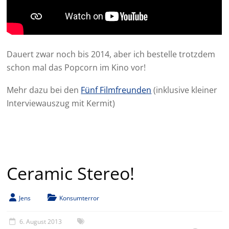
Dauert zwar noch bis 2014, aber ich bestelle trotzdem
schon mal das Popcorn im Kino vor!
Mehr dazu bei den
Fünf Filmfreunden
(inklusive kleiner
Interviewauszug mit Kermit)
Ceramic Stereo!
Jens
Konsumterror
6. August 2013