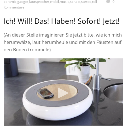
ceramic
,
gadget
,
lautsprecher
,
mobil
,
music
,
schale
,
stereo
,
toll
0
Kommentare
Ich! Will! Das! Haben! Sofort! Jetzt!
(An dieser Stelle imaginieren Sie jetzt bitte, wie ich mich
herumwälze, laut herumheule und mit den Fäusten auf
den Boden trommele)