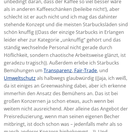
unbedingt daran, dass der Kaffee so viel besser wäre
als in anderen Kaffeeschänken (beileibe nicht!), aber
schlecht ist er auch nicht und ich mag das dahinter
stehende Konzept und die meisten Starbucksläden sind
schön knuffig ((Dass der einzige Starbucks in Erlangen
leider eher zur Kategorie „unknuffig“ gehört und das
ständig wechselnde Personal nicht gerade durch
Höflichkeit, sondern chaotische Arbeitsweise glänzt, ist
geradezu tragisch)). Außerdem erlebe ich Starbucks
Bemühungen um
Transparenz
,
Fair-Trade
, und
Umweltschutz
als halbwegs glaubwürdig ((Jaja, ich weiß,
da ist einiges an Greenwashing dabei, aber ich erkenne
immerhin den Ansatz des Bemühens an. Das ist bei
großen Konzernen ja schon etwas, auch wenn bei
weitem nicht ausreichend. Aber alleine das Angebot der
Preisreduzierung, wenn man seinen eigenen Becher
mitbringt, ist doch schon was – jedenfalls mehr als so
manch anderer Konzern hinbekommt….)). Und