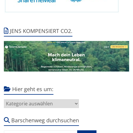
JENS KOMPENSIERT CO2.
Hier geht es um:
Hier
geht
es
um:
Barschenweg durchsuchen