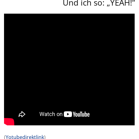
Und ich so: „YEAH!“
(
Yotubedirektlink
)