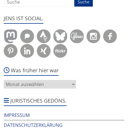
JENS IST SOCIAL.
Was früher hier war
Was
früher
hier
war
JURISTISCHES GEDÖNS.
IMPRESSUM
DATENSCHUTZERKLÄRUNG