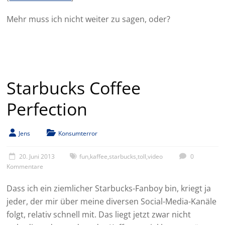
Mehr muss ich nicht weiter zu sagen, oder?
Starbucks Coffee
Perfection
Jens
Konsumterror
20. Juni 2013
fun
,
kaffee
,
starbucks
,
toll
,
video
0
Kommentare
Dass ich ein ziemlicher Starbucks-Fanboy bin, kriegt ja
jeder, der mir über meine diversen Social-Media-Kanäle
folgt, relativ schnell mit. Das liegt jetzt zwar nicht