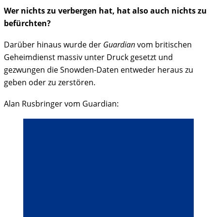
Wer nichts zu verbergen hat, hat also auch nichts zu
befürchten?
Darüber hinaus wurde der
Guardian
vom britischen
Geheimdienst massiv unter Druck gesetzt und
gezwungen die Snowden-Daten entweder heraus zu
geben oder zu zerstören.
Alan Rusbringer vom Guardian:
The mood toughened just over a month ago,
when I received a phone call from the centre
of government telling me: „You’ve had your
fun. Now we want the stuff back.“ There
followed further meetings with shadowy
Whitehall figures. The demand was the same:
hand the Snowden material back or destroy it.
I explained that we could not research and