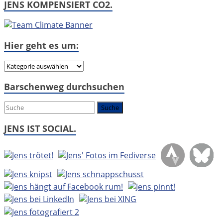
JENS KOMPENSIERT CO2.
Hier geht es um:
Hier
geht
Barschenweg durchsuchen
es
um:
JENS IST SOCIAL.