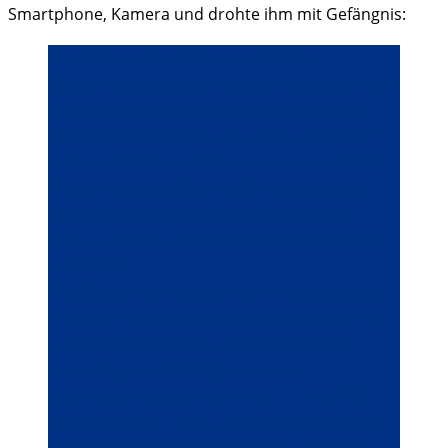
Smartphone, Kamera und drohte ihm mit Gefängnis:
David Miranda, who lives with Glenn
Greenwald, was returning from a trip to Berlin
when he was stopped by officers at 8.05am
and informed that he was to be questioned
under schedule 7 of the Terrorism Act 2000.
The controversial law, which applies only at
airports, ports and border areas, allows
officers to stop, search, question and detain
individuals.
The 28-year-old was held for nine hours, the
maximum the law allows before officers must
release or formally arrest the individual.
According to official figures, most
examinations under schedule 7 – over 97% –
last less than an hour, and only one in 2,000