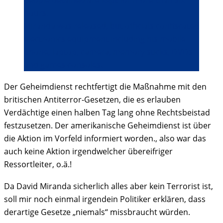
people detained are kept for more than six
hours.
Miranda was released, but officials confiscated
electronics equipment including his mobile
phone, laptop, camera, memory sticks, DVDs
and games consoles.
Der Geheimdienst rechtfertigt die Maßnahme mit den
britischen Antiterror-Gesetzen, die es erlauben
Verdächtige einen halben Tag lang ohne Rechtsbeistad
festzusetzen. Der amerikanische Geheimdienst ist über
die Aktion im Vorfeld informiert worden., also war das
auch keine Aktion irgendwelcher übereifriger
Ressortleiter, o.ä.!
Da David Miranda sicherlich alles aber kein Terrorist ist,
soll mir noch einmal irgendein Politiker erklären, dass
derartige Gesetze „niemals“ missbraucht würden.