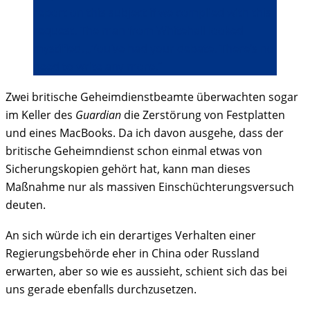
report on this subject if we complied with this
request. The man from Whitehall looked
mystified. „You’ve had your debate. There’s no
need to write any more.“
Zwei britische Geheimdienstbeamte überwachten sogar
im Keller des
Guardian
die Zerstörung von Festplatten
und eines MacBooks. Da ich davon ausgehe, dass der
britische Geheimndienst schon einmal etwas von
Sicherungskopien gehört hat, kann man dieses
Maßnahme nur als massiven Einschüchterungsversuch
deuten.
An sich würde ich ein derartiges Verhalten einer
Regierungsbehörde eher in China oder Russland
erwarten, aber so wie es aussieht, schient sich das bei
uns gerade ebenfalls durchzusetzen.