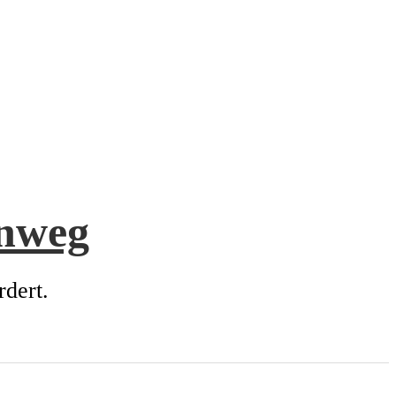
enweg
rdert.