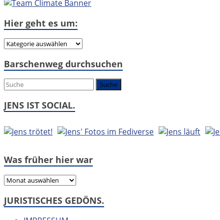
Hier geht es um:
Hier
geht
Barschenweg durchsuchen
es
um:
JENS IST SOCIAL.
Was früher hier war
Was
früher
JURISTISCHES GEDÖNS.
hier
war