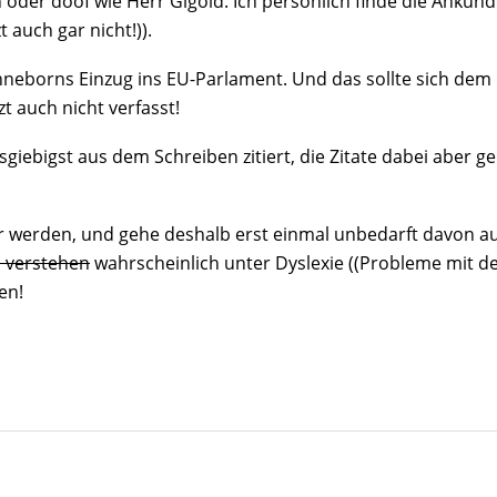
den oder doof wie Herr Gigold. Ich persönlich finde die Ank
 auch gar nicht!)).
nneborns Einzug ins EU-Parlament. Und das sollte sich de
zt auch nicht verfasst!
sgiebigst aus dem Schreiben zitiert, die Zitate dabei aber 
er werden, und gehe deshalb erst einmal unbedarft davon aus
zu verstehen
wahrscheinlich unter Dyslexie ((Probleme mit 
en!