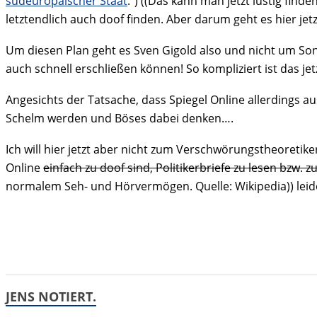
südeuropäischer Staat
.“) ((Das kann man jetzt lustig fin
letztendlich auch doof finden. Aber darum geht es hier jetzt
Um diesen Plan geht es Sven Gigold also und nicht um So
auch schnell erschließen können! So kompliziert ist das jet
Angesichts der Tatsache, dass Spiegel Online allerdings au
Schelm werden und Böses dabei denken….
Ich will hier jetzt aber nicht zum Verschwörungstheoretik
Online
einfach zu doof sind, Politikerbriefe zu lesen bzw. 
normalem Seh- und Hörvermögen. Quelle: Wikipedia)) leid
JENS NOTIERT.