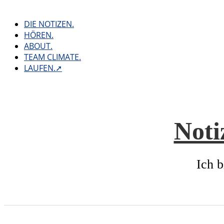
Skip
to
DIE NOTIZEN.
content
HÖREN.
ABOUT.
TEAM CLIMATE.
LAUFEN.➚
Noti
Ich b