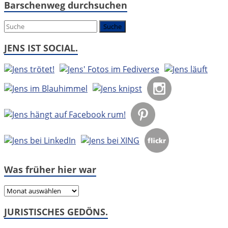
Barschenweg durchsuchen
es
um:
JENS IST SOCIAL.
Was früher hier war
Was
früher
JURISTISCHES GEDÖNS.
hier
war