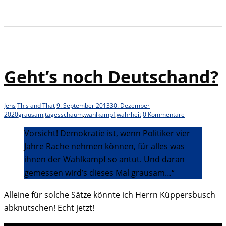
Geht’s noch Deutschand?
Jens
This and That
9. September 2013
30. Dezember
2020
grausam
,
tagesschaum
,
wahlkampf
,
wahrheit
0 Kommentare
Vorsicht! Demokratie ist, wenn Politiker vier
Jahre Rache nehmen können, für alles was
ihnen der Wahlkampf so antut. Und daran
gemessen wird’s dieses Mal grausam…“
Alleine für solche Sätze könnte ich Herrn Küppersbusch
abknutschen! Echt jetzt!