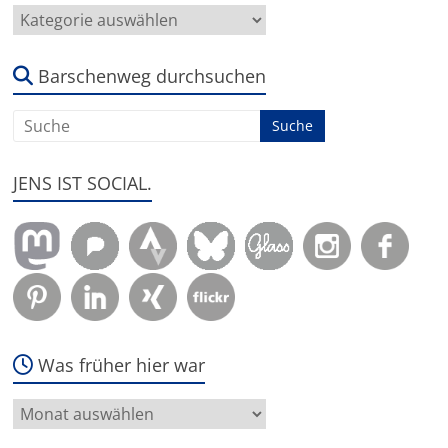
Hier
geht
es
um:
Barschenweg durchsuchen
JENS IST SOCIAL.
Was früher hier war
Was
früher
hier