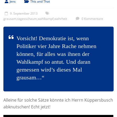
Jens
This and That
9. September 2013
grausam
,
tagesschaum
,
wahlkampf
,
wahrheit
0 Kommentare
Vorsicht! Demokratie ist, wenn
Politiker vier Jahre Rache nehmen
können, für alles was ihnen der
Wahlkampf so antut. Und daran
gemessen wird’s dieses Mal
grausam…“
Alleine für solche Sätze könnte ich Herrn Küppersbusch
abknutschen! Echt jetzt!