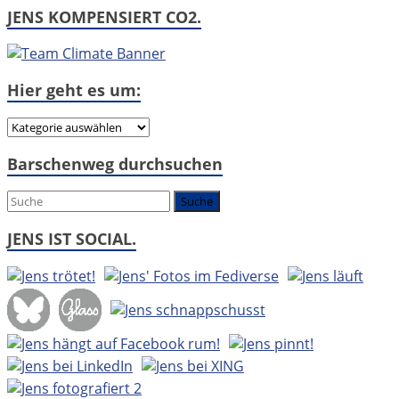
JENS KOMPENSIERT CO2.
Hier geht es um:
Hier
geht
Barschenweg durchsuchen
es
um:
JENS IST SOCIAL.