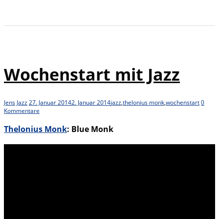
Wochenstart mit Jazz
Jens
Jazz
27. Januar 2014
2. Januar 2014
jazz
,
thelonius monk
,
wochenstart
0
Kommentare
Thelonius Monk
: Blue Monk