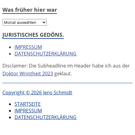
Was früher hier war
Was
früher
JURISTISCHES GEDÖNS.
hier
war
IMPRESSUM
DATENSCHUTZERKLÄRUNG
Disclaimer: Die Subheadline im Header habe ich aus der
Doktor Wrintheit 2023
geklaut.
Copyright © 2026 Jens Schmidt
STARTSEITE
IMPRESSUM
DATENSCHUTZERKLÄRUNG