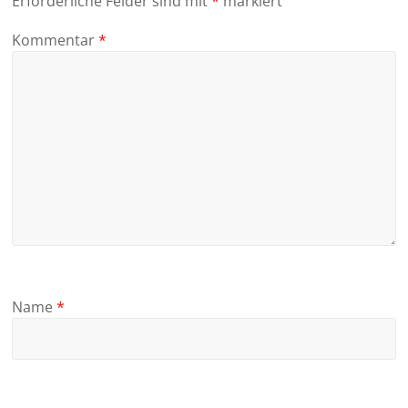
Erforderliche Felder sind mit
*
markiert
Kommentar
*
Name
*