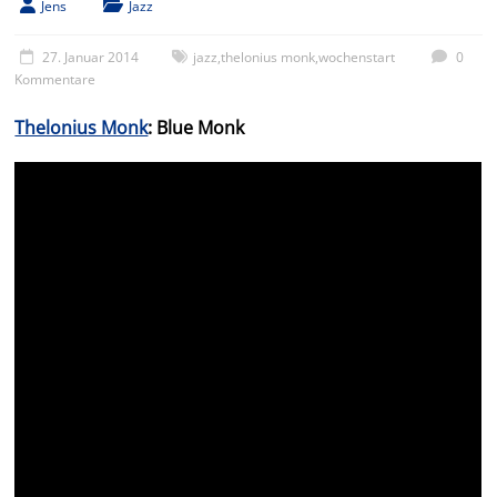
Jens
Jazz
27. Januar 2014
jazz
,
thelonius monk
,
wochenstart
0
Kommentare
Thelonius Monk
: Blue Monk