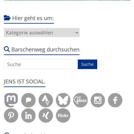
Hier geht es um:
Hier
geht
es
um:
Barschenweg durchsuchen
JENS IST SOCIAL.