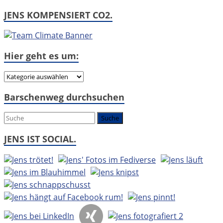
JENS KOMPENSIERT CO2.
Hier geht es um:
Hier
geht
Barschenweg durchsuchen
es
um:
JENS IST SOCIAL.