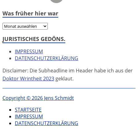
Was früher hier war
Was
früher
JURISTISCHES GEDÖNS.
hier
war
IMPRESSUM
DATENSCHUTZERKLÄRUNG
Disclaimer: Die Subheadline im Header habe ich aus der
Doktor Wrintheit 2023
geklaut.
Copyright © 2026 Jens Schmidt
STARTSEITE
IMPRESSUM
DATENSCHUTZERKLÄRUNG