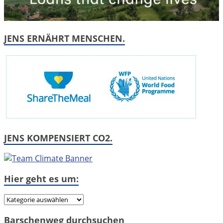
JENS ERNÄHRT MENSCHEN.
JENS KOMPENSIERT CO2.
Hier geht es um:
Hier
geht
Barschenweg durchsuchen
es