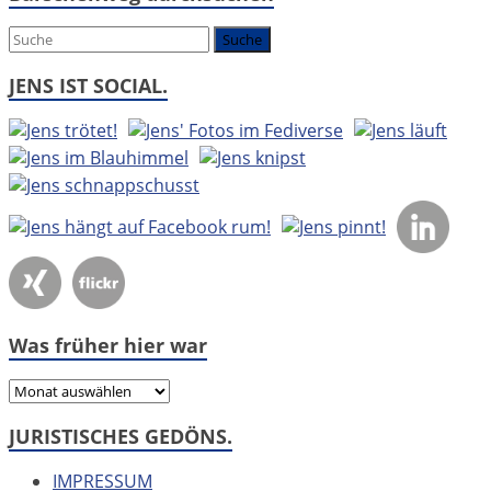
um:
JENS IST SOCIAL.
Was früher hier war
Was
früher
JURISTISCHES GEDÖNS.
hier
war
IMPRESSUM