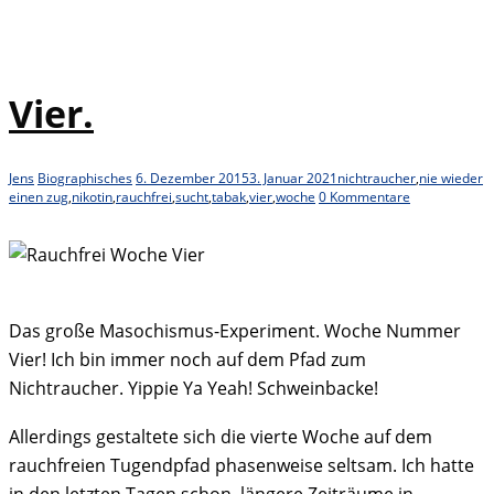
Vier.
Jens
Biographisches
6. Dezember 2015
3. Januar 2021
nichtraucher
,
nie wieder
einen zug
,
nikotin
,
rauchfrei
,
sucht
,
tabak
,
vier
,
woche
0 Kommentare
Das große Masochismus-Experiment. Woche Nummer
Vier! Ich bin immer noch auf dem Pfad zum
Nichtraucher. Yippie Ya Yeah! Schweinbacke!
Allerdings gestaltete sich die vierte Woche auf dem
rauchfreien Tugendpfad phasenweise seltsam. Ich hatte
in den letzten Tagen schon längere Zeiträume in