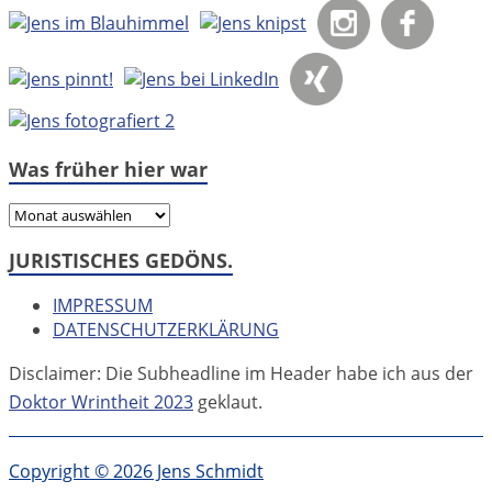
Was früher hier war
Was
früher
JURISTISCHES GEDÖNS.
hier
war
IMPRESSUM
DATENSCHUTZERKLÄRUNG
Disclaimer: Die Subheadline im Header habe ich aus der
Doktor Wrintheit 2023
geklaut.
Copyright © 2026 Jens Schmidt