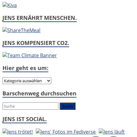
JENS ERNÄHRT MENSCHEN.
JENS KOMPENSIERT CO2.
Hier geht es um:
Hier
geht
Barschenweg durchsuchen
es
um:
JENS IST SOCIAL.