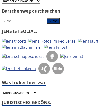
Hier
geht
Barschenweg durchsuchen
es
um:
JENS IST SOCIAL.
Was früher hier war
Was
früher
JURISTISCHES GEDÖNS.
hier
war