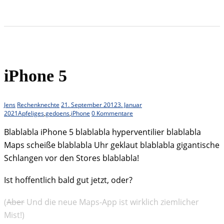
iPhone 5
Jens
Rechenknechte
21. September 2012
3. Januar
2021
Apfeliges
,
gedoens
,
iPhone
0 Kommentare
Blablabla iPhone 5 blablabla hyperventilier blablabla
Maps scheiße blablabla Uhr geklaut blablabla gigantische
Schlangen vor den Stores blablabla!
Ist hoffentlich bald gut jetzt, oder?
(
Aber
Und die neue Maps-App ist wirklich ziemlicher
Mist!)