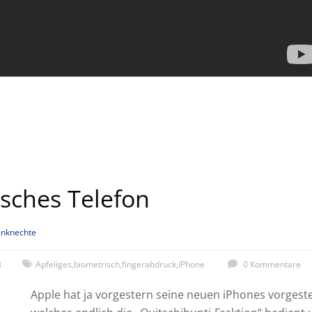
sches Telefon
nknechte
3
Apfeliges
,
biometrisch
,
fingerabdruck
,
iPhone
0 Kommentare
Apple hat ja vorgestern seine neuen iPhones vorgestel