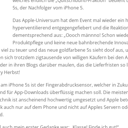
welches endlich die „Quitschibunti-Fraktion“ bedient
5s, der Nachfolger vom iPhone 5.
Das Apple-Universum hat dem Event mal wieder ein h
hyperventilierend entgegengefiebert und die Reaktion
dementsprechend aus: „Oooch männno! Schon wiede
Produktpflege und keine neue bahnbrechende Innova
st viel zu teuer und das neue goldfarbene 5s sieht doof aus, 
 sich trotzdem zigtausende von willigen Käufern bei den Ap
der in ihren Blogs darüber maulen, das die Lieferfristen so
y Herbst!
 am iPhone 5s ist der Fingerabdrucksensor, welcher in Zuk
d für App-Downloads überflüssig machen soll. Die meisten
Technik ist anscheinend hochwertig umgesetzt und Apple bet
 auch nur auf dem Phone und nicht auf Apples Servern ode
d.
d auch mein erster Gedanke war: „Klasse! Finde ich gut!“