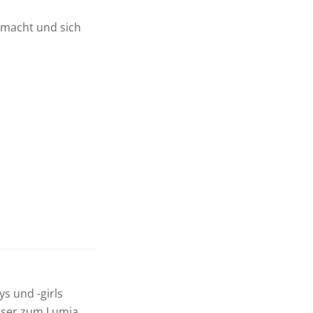
macht und sich
s und -girls
esser zum Lumia