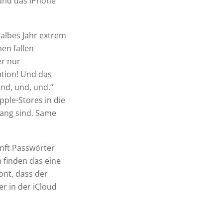
 und das iPhone
albes Jahr extrem
en fallen
r nur
tion! Und das
und, und, und.“
ple-Stores in die
 lang sind. Same
unft Passwörter
 finden das eine
ont, dass der
r in der iCloud