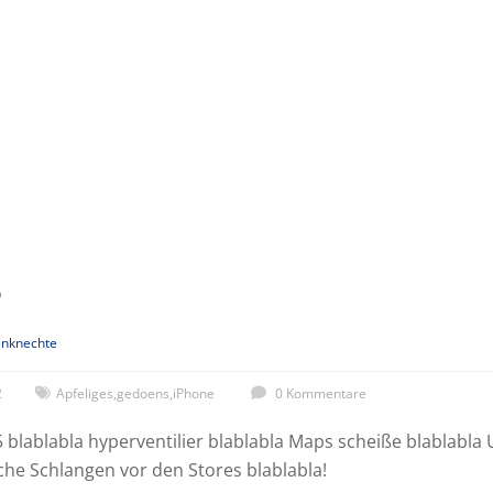
5
nknechte
2
Apfeliges
,
gedoens
,
iPhone
0 Kommentare
5 blablabla hyperventilier blablabla Maps scheiße blablabla 
sche Schlangen vor den Stores blablabla!