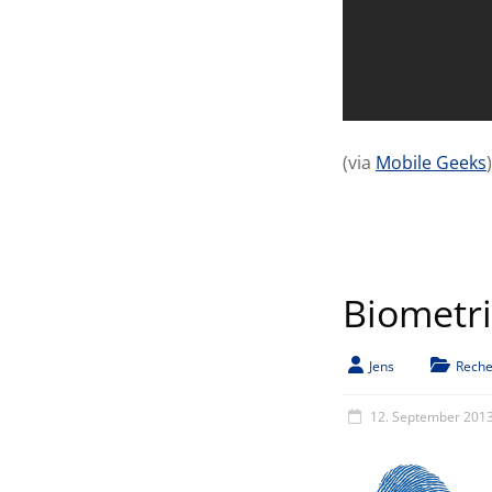
(via
Mobile Geeks
)
Biometri
Jens
Reche
12. September 201