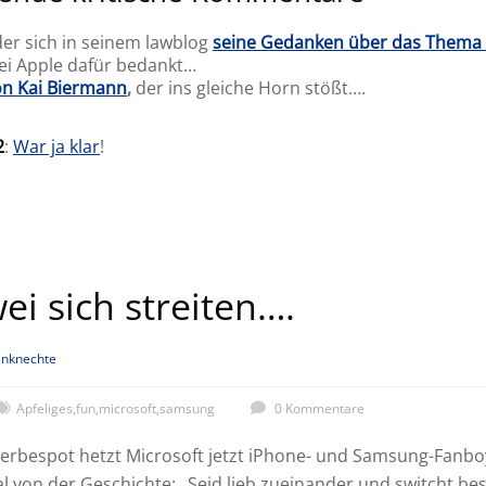
der sich in seinem lawblog
seine Gedanken über das Thema
bei Apple dafür bedankt…
von Kai Biermann
,
der ins gleiche Horn stößt….
2
:
War ja klar
!
i sich streiten….
nknechte
Apfeliges
,
fun
,
microsoft
,
samsung
0 Kommentare
rbespot hetzt Microsoft jetzt iPhone- und Samsung-Fanboy
l von der Geschichte: „Seid lieb zueinander und switcht b