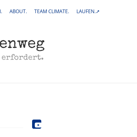
.
ABOUT.
TEAM CLIMATE.
LAUFEN.➚
henweg
 erfordert.