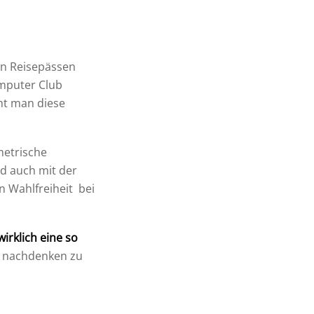
in Reisepässen
omputer Club
cht man diese
metrische
nd auch mit der
n Wahlfreiheit bei
irklich eine so
te nachdenken zu