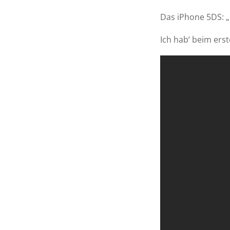
Das iPhone 5DS: „O
Ich hab‘ beim ers