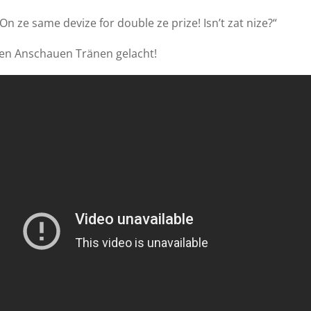
n ze same devize for double ze prize! Isn’t zat nize?“
ten Anschauen Tränen gelacht!