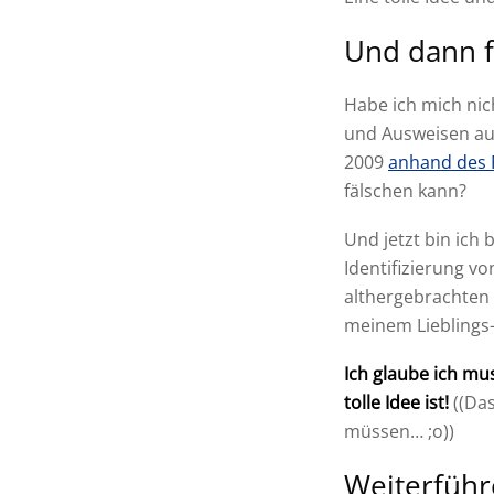
Und dann 
Habe ich mich nic
und Ausweisen auf
2009
anhand des 
fälschen kann?
Und jetzt bin ich
Identifizierung v
althergebrachten 
meinem Lieblings-
Ich glaube ich mu
tolle Idee ist!
((Da
müssen… ;o))
Weiterführ