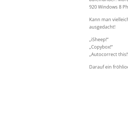
920 Windows 8 Ph
Kann man vielleich
ausgedacht!
„iSheep!“
„Copybox!“
„Autocorrect this!
Darauf ein fröhli