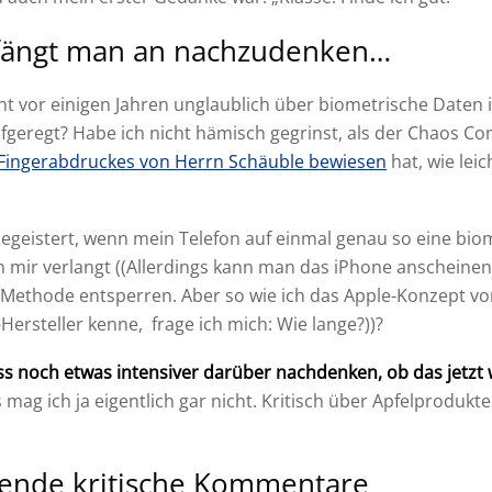
fängt man an nachzudenken…
ht vor einigen Jahren unglaublich über biometrische Daten 
geregt? Habe ich nicht hämisch gegrinst, als der Chaos C
Fingerabdruckes von Herrn Schäuble bewiesen
hat, wie lei
 begeistert, wenn mein Telefon auf einmal genau so eine bio
on mir verlangt ((Allerdings kann man das iPhone anscheine
Methode entsperren. Aber so wie ich das Apple-Konzept vo
Hersteller kenne, frage ich mich: Wie lange?))?
ss noch etwas intensiver darüber nachdenken, ob das jetzt w
s mag ich ja eigentlich gar nicht. Kritisch über Apfelproduk
ende kritische Kommentare