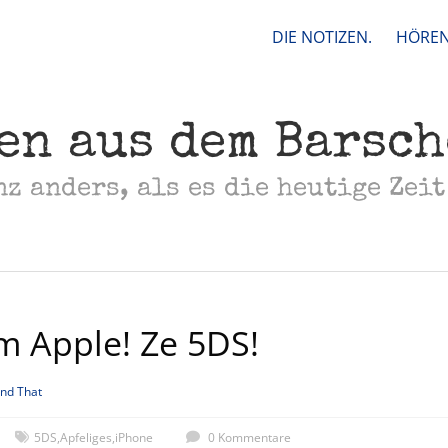
DIE NOTIZEN.
HÖREN
en aus dem Barsc
nz anders, als es die heutige Zeit
m Apple! Ze 5DS!
and That
5DS
,
Apfeliges
,
iPhone
0 Kommentare