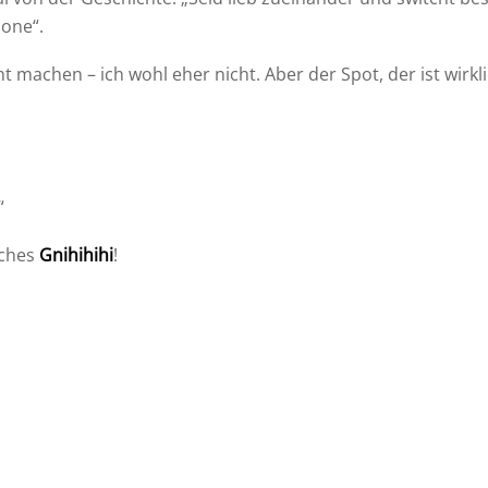
one“.
t machen – ich wohl eher nicht. Aber der Spot, der ist wirkli
“
oches
Gnihihihi
!