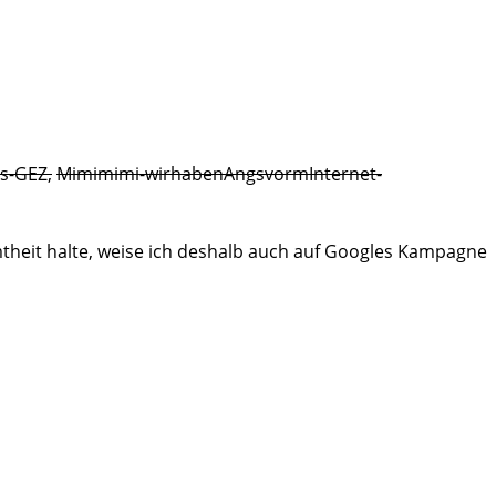
s-GEZ,
Mimimimi-wirhabenAngsvormInternet-
theit halte, weise ich deshalb auch auf Googles Kampagne