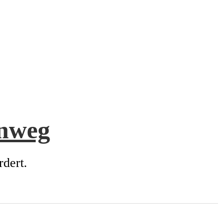
enweg
rdert.