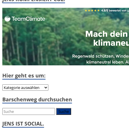
Hier geht es um:
Hier
geht
Barschenweg durchsuchen
es
um:
JENS IST SOCIAL.