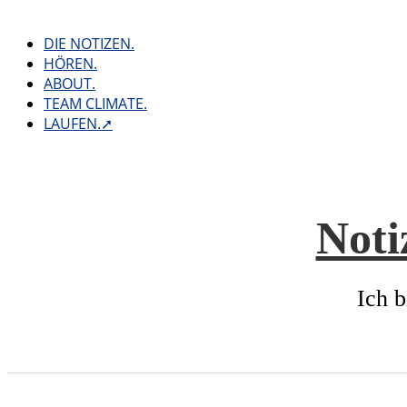
Skip
to
DIE NOTIZEN.
content
HÖREN.
ABOUT.
TEAM CLIMATE.
LAUFEN.➚
Noti
Ich b