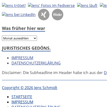
Was früher hier war
Was
früher
JURISTISCHES GEDÖNS.
hier
war
IMPRESSUM
DATENSCHUTZERKLÄRUNG
Disclaimer: Die Subheadline im Header habe ich aus der
D
Copyright © 2026 Jens Schmidt
STARTSEITE
IMPRESSUM