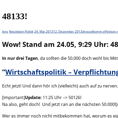
48133!
Jens
Netzleben
,
Politik
24. Mai 2013
12. Dezember 2013
drosselkomm
,
ePetition
,
Wow! Stand am 24.05, 9:29 Uhr: 4
In nur drei Tagen
, da sollten die 50.000 doch wohl bis Mitt
“
Wirtschaftspolitik – Verpflichtu
Echt jetzt! Und dann hör ich (vielleicht) auch auf zu nerven
[important]
Update:
11:25 Uhr –> 50126!
Na also, geht doch! Und jetzt ran an die nächsten 50.000!
Wer es immer noch nicht mitbekommen hat, worum es eig