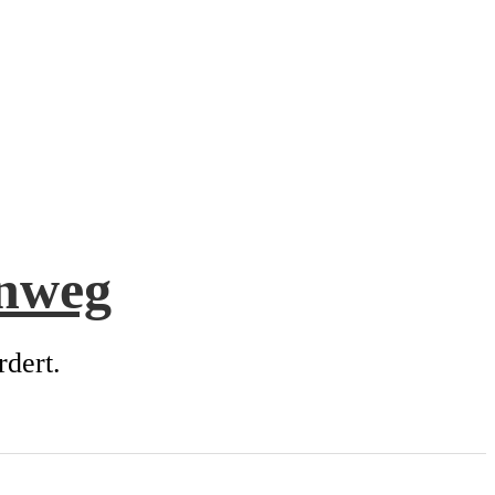
enweg
rdert.