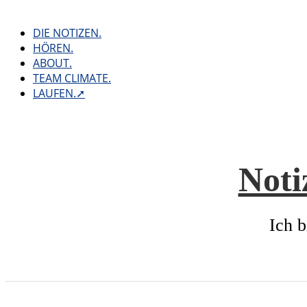
Skip
to
DIE NOTIZEN.
content
HÖREN.
ABOUT.
TEAM CLIMATE.
LAUFEN.➚
Noti
Ich b