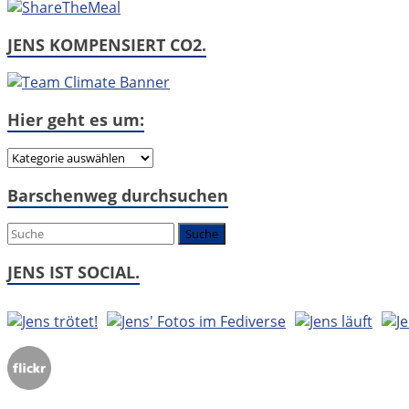
JENS KOMPENSIERT CO2.
Hier geht es um:
Hier
geht
Barschenweg durchsuchen
es
um:
JENS IST SOCIAL.