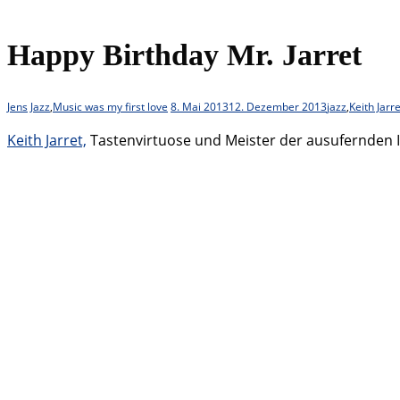
Happy Birthday Mr. Jarret
Jens
Jazz
,
Music was my first love
8. Mai 2013
12. Dezember 2013
jazz
,
Keith Jarre
Keith Jarret,
Tastenvirtuose und Meister der ausufernden Im