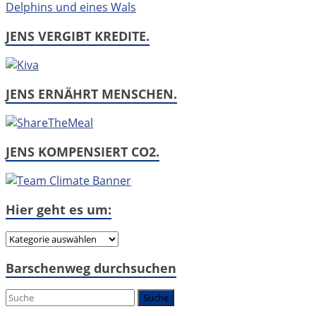
JENS VERGIBT KREDITE.
JENS ERNÄHRT MENSCHEN.
JENS KOMPENSIERT CO2.
Hier geht es um:
Hier
geht
Barschenweg durchsuchen
es
um: