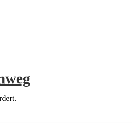
enweg
rdert.