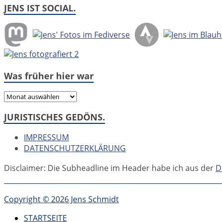
JENS IST SOCIAL.
Was früher hier war
Was
früher
JURISTISCHES GEDÖNS.
hier
war
IMPRESSUM
DATENSCHUTZERKLÄRUNG
Disclaimer: Die Subheadline im Header habe ich aus der
D
Copyright © 2026 Jens Schmidt
STARTSEITE