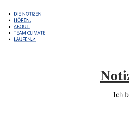
Skip
to
DIE NOTIZEN.
content
HÖREN.
ABOUT.
TEAM CLIMATE.
LAUFEN.➚
Noti
Ich b