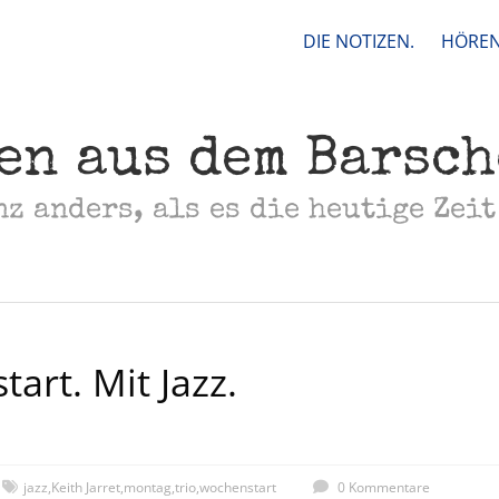
DIE NOTIZEN.
HÖREN
en aus dem Barsc
nz anders, als es die heutige Zeit
art. Mit Jazz.
jazz
,
Keith Jarret
,
montag
,
trio
,
wochenstart
0 Kommentare