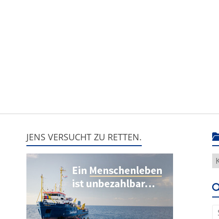
JENS VERSUCHT ZU RETTEN.
H
g
e
u