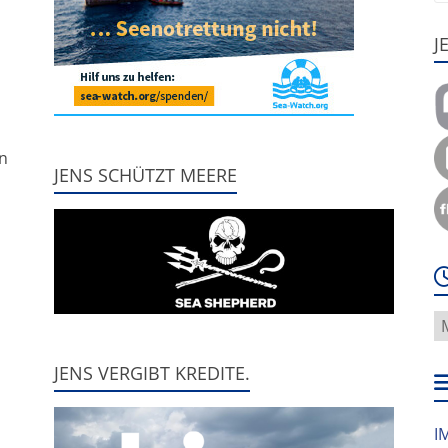
J
,
nn
JENS SCHÜTZT MEERE
W
f
h
JENS VERGIBT KREDITE.
w
I