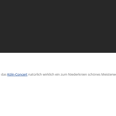
 das
Köln-Concert
natürlich wirklich ein zum Niederknien schönes Meisterwe