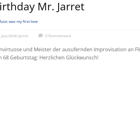
rthday Mr. Jarret
usic was my first love
jazz
,
Keith Jarret
0 Kommentare
nvirtuose und Meister der ausufernden Improvisation an Flü
en 68 Geburtstag: Herzlichen Glückwunsch!