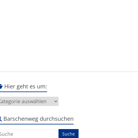
Hier geht es um:
ier
eht
s
m:
Barschenweg durchsuchen