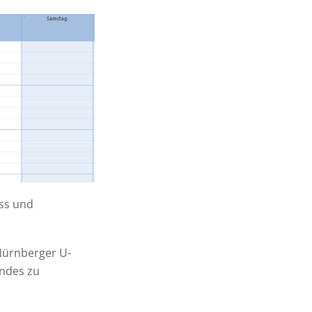
ass und
 Nürnberger U-
endes zu