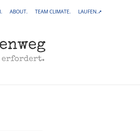
.
ABOUT.
TEAM CLIMATE.
LAUFEN.➚
henweg
 erfordert.