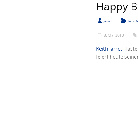
Happy Bi
Jens
Jazz
,
M
8. Mai 2013
Keith Jarret,
Taste
feiert heute sein