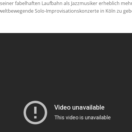
in seiner fabelhaften Laufbahn als Jazzmusiker erheblich me
 weltbewegende Solo-Improvisationskonzerte in Köln zu geben