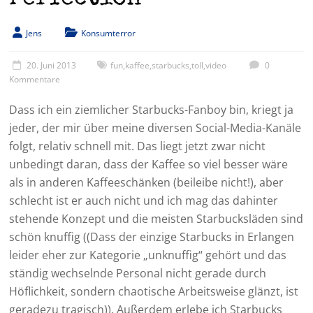
Jens
Konsumterror
20. Juni 2013
fun
,
kaffee
,
starbucks
,
toll
,
video
0
Kommentare
Dass ich ein ziemlicher Starbucks-Fanboy bin, kriegt ja
jeder, der mir über meine diversen Social-Media-Kanäle
folgt, relativ schnell mit. Das liegt jetzt zwar nicht
unbedingt daran, dass der Kaffee so viel besser wäre
als in anderen Kaffeeschänken (beileibe nicht!), aber
schlecht ist er auch nicht und ich mag das dahinter
stehende Konzept und die meisten Starbucksläden sind
schön knuffig ((Dass der einzige Starbucks in Erlangen
leider eher zur Kategorie „unknuffig“ gehört und das
ständig wechselnde Personal nicht gerade durch
Höflichkeit, sondern chaotische Arbeitsweise glänzt, ist
geradezu tragisch)). Außerdem erlebe ich Starbucks