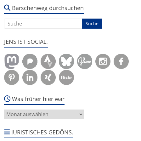
es
um:
Barschenweg durchsuchen
JENS IST SOCIAL.
Was früher hier war
Was
früher
hier
war
JURISTISCHES GEDÖNS.