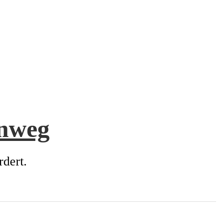
enweg
rdert.