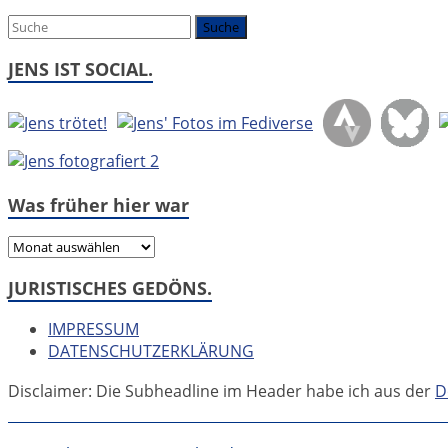
um:
JENS IST SOCIAL.
Was früher hier war
Was
früher
JURISTISCHES GEDÖNS.
hier
war
IMPRESSUM
DATENSCHUTZERKLÄRUNG
Disclaimer: Die Subheadline im Header habe ich aus der
D