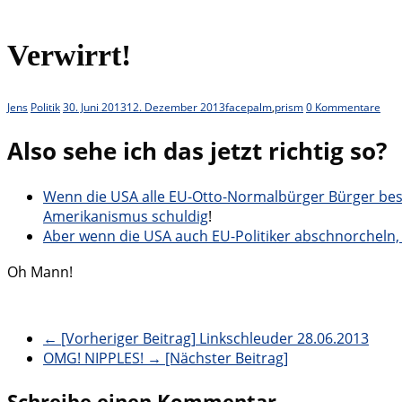
Verwirrt!
Jens
Politik
30. Juni 2013
12. Dezember 2013
facepalm
,
prism
0 Kommentare
Also sehe ich das jetzt richtig so?
Wenn die USA alle EU-Otto-Normalbürger Bürger besp
Amerikanismus schuldig
!
Aber wenn die USA auch EU-Politiker abschnorcheln, 
Oh Mann!
← [Vorheriger Beitrag]
Linkschleuder 28.06.2013
OMG! NIPPLES!
→ [Nächster Beitrag]
Schreibe einen Kommentar