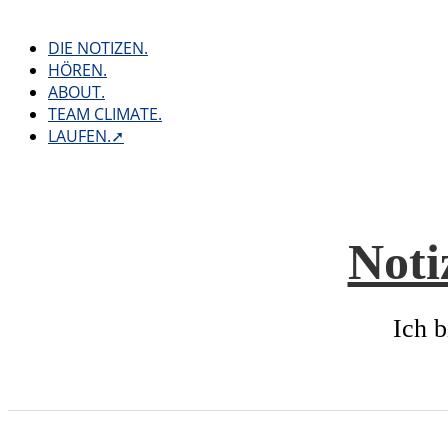
Skip
to
DIE NOTIZEN.
content
HÖREN.
ABOUT.
TEAM CLIMATE.
LAUFEN.➚
Noti
Ich b