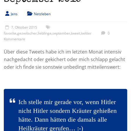
Jens
Netzleben
7. Oktober 2015
favorite
,
gezwitscher
,
lieblinge
,
september
,
tweet
,
twitter
0
Kommentare
Über diese Tweets habe ich im letzten Monat intensiv
nachgedacht oder gekichert oder mich schlapp gelacht
oder ich finde sie sonstwie unbedingt mitteilenswert:
Ich stelle mir gerade vor, wenn Hitler
nicht Hitler sondern Kräuter gehießen
hätte. Dann hätten die damals alle
Heilkräuter gerufen… :-)