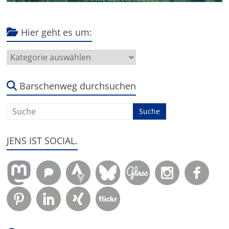
Hier geht es um:
Hier
geht
es
um:
Barschenweg durchsuchen
JENS IST SOCIAL.