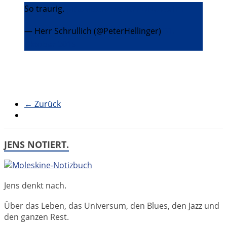
So traurig.
pic.twitter.com/K7PDNUWx1m
— Herr Schrullich (@PeterHellinger)
31.
Oktober 2015
← Zurück
JENS NOTIERT.
Jens denkt nach.
Über das Leben, das Universum, den Blues, den Jazz und
den ganzen Rest.