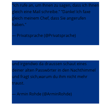
"Ich rufe an, um Ihnen zu sagen, dass ich Ihnen
gleich eine Mail schreibe." "Danke! Ich faxe
gleich meinem Chef, dass Sie angerufen
haben."
— Privatsprache (@Privatsprache)
21. Oktober
2015
und irgendwo da draussen schaut eines
deiner alten Passwörter in den Nachthimmel
und fragt sich,warum du ihm nicht mehr
traust.
— Armin Rohde (@ArminRohde)
23. Oktober
2015