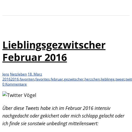
Lieblingsgezwitscher
Februar 2016
Jens
Netzleben
18. März
2016
2016
,
favoriten
,
favorites
,
februar
,
gezwitscher
,
herzchen
,
lieblinge
,
tweet
,
twit
0 Kommentare
Über diese Tweets habe ich im Februar 2016 intensiv
nachgedacht oder gekichert oder mich schlapp gelacht oder
ich finde sie sonstwie unbedingt mitteilenswert: