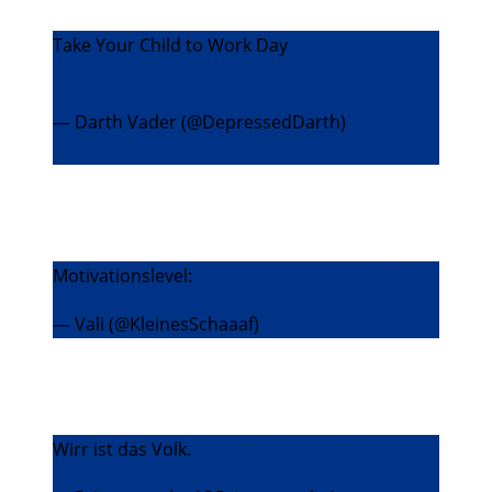
Take Your Child to Work Day
pic.twitter.com/BLQl4XsxqH
— Darth Vader (@DepressedDarth)
1. Februar
2016
Motivationslevel:
pic.twitter.com/DvJcwQ5VM0
— Vali (@KleinesSchaaaf)
2. Februar 2016
Wirr ist das Volk.
pic.twitter.com/3kk3VnPsXb