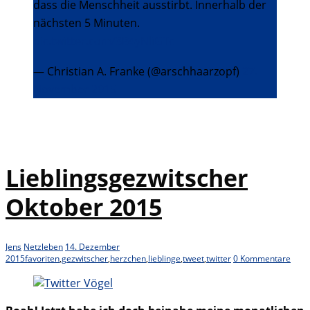
dass die Menschheit ausstirbt. Innerhalb der
nächsten 5 Minuten.
pic.twitter.com/3B4yNliGTc
— Christian A. Franke (@arschhaarzopf)
27.
November 2015
Lieblingsgezwitscher
Oktober 2015
Jens
Netzleben
14. Dezember
2015
favoriten
,
gezwitscher
,
herzchen
,
lieblinge
,
tweet
,
twitter
0 Kommentare