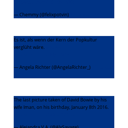
pic.twitter.com/HSTXhQiVKb
— Chemmy (@felixpotvin)
10. Januar 2016
Es ist, als wenn der Kern der Popkultur
verglüht wäre.
#Bowie
pic.twitter.com/LIdgh2X1Ke
— Angela Richter (@AngelaRichter_)
11. Januar
2016
The last picture taken of David Bowie by his
wife Iman, on his birthday, January 8th 2016.
pic.twitter.com/ODuUfSRHnm
— Alejandra V.A. (@AlxSavage)
11. Januar 2016