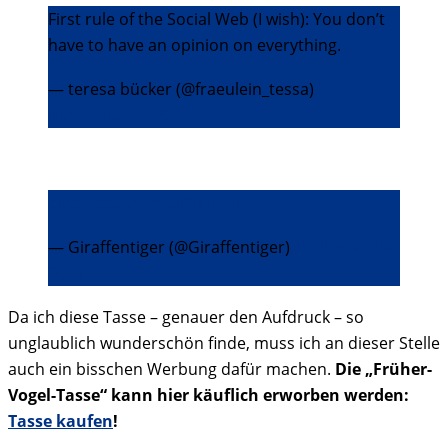
First rule of the Social Web (I wish): You don’t
have to have an opinion on everything.
— teresa bücker (@fraeulein_tessa)
16.
November 2015
pic.twitter.com/eIj7dTtkoN
— Giraffentiger (@Giraffentiger)
17. November
2015
Da ich diese Tasse – genauer den Aufdruck – so
unglaublich wunderschön finde, muss ich an dieser Stelle
auch ein bisschen Werbung dafür machen.
Die „Früher-
Vogel-Tasse“ kann hier käuflich erworben werden:
Tasse kaufen
!