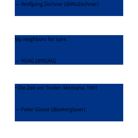
— Wolfgang Zechner (@WoZechner)
7.
Oktober 2015
My neighbors for sure.
https://t.co/aidUJF8KcY
pic.twitter.com/yur5RqCG18
— 9GAG (@9GAG)
21. Oktober 2015
• Die Zeit vor Tinder: Montana, 1901
pic.twitter.com/G6RZTJftHQ
— Peter Glaser (@peterglaser)
21. Oktober
2015