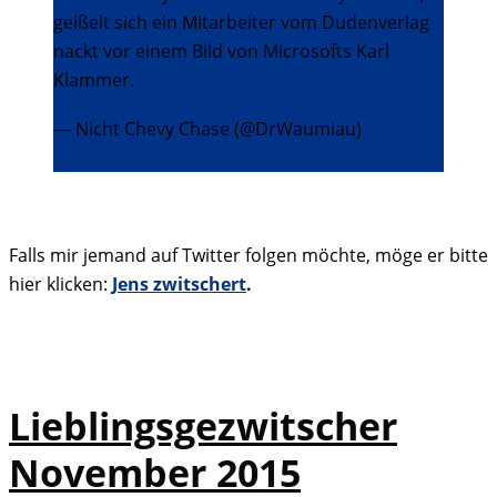
geißelt sich ein Mitarbeiter vom Dudenverlag
nackt vor einem Bild von Microsofts Karl
Klammer.
— Nicht Chevy Chase (@DrWaumiau)
29.
Dezember 2015
Falls mir jemand auf Twitter folgen möchte, möge er bitte
hier klicken:
Jens zwitschert
.
Lieblingsgezwitscher
November 2015