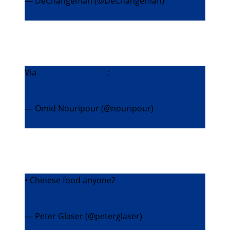
— DeChangeman (@DeChangeman)
14.
Februar 2016
Via
@ich_bin_barbara
:
pic.twitter.com/tWxoQQagO3
— Omid Nouripour (@nouripour)
15. Februar
2016
• Chinese food anyone?
pic.twitter.com/lffsHEub7W
— Peter Glaser (@peterglaser)
23. Februar
2016