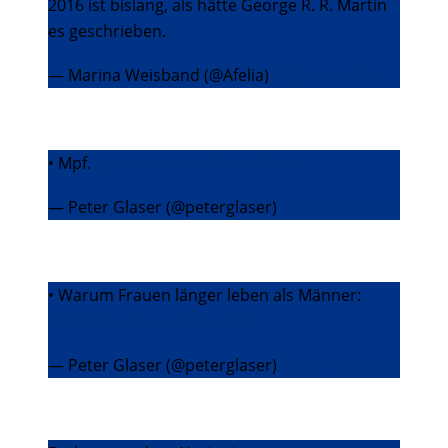
2016 ist bislang, als hätte George R. R. Martin
es geschrieben.
— Marina Weisband (@Afelia)
15. Januar 2016
• Mpf.
pic.twitter.com/0Av4F5Xx4H
— Peter Glaser (@peterglaser)
15. Januar 2016
• Warum Frauen länger leben als Männer:
pic.twitter.com/UbYiawEpQI
— Peter Glaser (@peterglaser)
15. Januar 2016