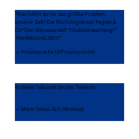
"Was hältst du für das größte Problem
unserer Zeit? Die Flüchtlingskrise? Pegida &
Co? Den Klimawandel? Totalüberwachung?"
"FAHRRADHELME!!!"
— Privatsprache (@Privatsprache)
28. Oktober
2015
In dieser Sekunde bei der Telekom:
pic.twitter.com/6CpxdlQOOv
— Mario Sixtus 马六 (@sixtus)
29. Oktober
2015