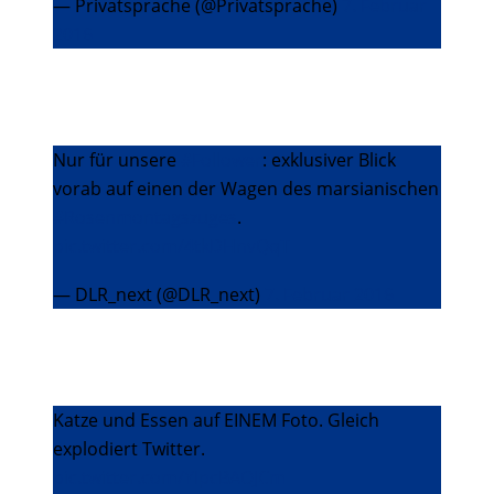
— Privatsprache (@Privatsprache)
7. Februar
2016
Nur für unsere
#Follower
: exklusiver Blick
vorab auf einen der Wagen des marsianischen
#Rosenmontagszuges
.
pic.twitter.com/4tkDHnvQqT
— DLR_next (@DLR_next)
7. Februar 2016
Katze und Essen auf EINEM Foto. Gleich
explodiert Twitter.
pic.twitter.com/YIpcBAOJCm