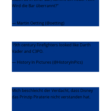
Wird die Bar überrannt?"
https://t.co/b7MGuNo1Tp
— Martin Oetting (@oetting)
3. Oktober 2015
19th century Firefighters looked like Darth
Vader and C3PO.
pic.twitter.com/FFy6j60xSL
— History In Pictures (@HistoryInPics)
6.
Oktober 2015
Mich beschleicht der Verdacht, dass Disney
das Prinzip Piraterie nicht verstanden hat.
pic.twitter.com/623jqcC0Xe