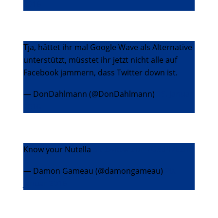
2016
Tja, hättet ihr mal Google Wave als Alternative
unterstützt, müsstet ihr jetzt nicht alle auf
Facebook jammern, dass Twitter down ist.
— DonDahlmann (@DonDahlmann)
19. Januar
2016
Know your Nutella
pic.twitter.com/G3tPI7EZnr
— Damon Gameau (@damongameau)
20.
Januar 2016