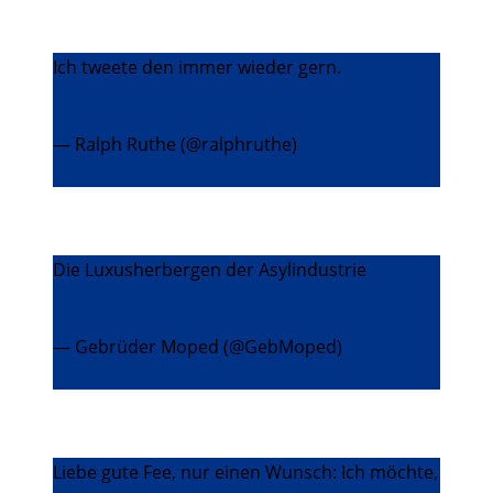
Ich tweete den immer wieder gern.
pic.twitter.com/N2STgacKul
— Ralph Ruthe (@ralphruthe)
17. November
2015
Die Luxusherbergen der Asylindustrie
pic.twitter.com/BTROhJYrg5
— Gebrüder Moped (@GebMoped)
20.
November 2015
Liebe gute Fee, nur einen Wunsch: Ich möchte,