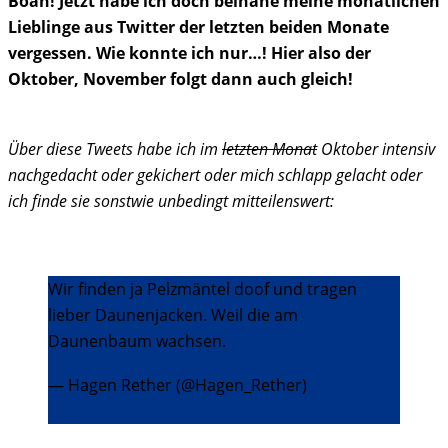
Boah! Jetzt habe ich doch beinahe meine monatlichen
Lieblinge aus Twitter der letzten beiden Monate
vergessen. Wie konnte ich nur…! Hier also der
Oktober, November folgt dann auch gleich!
Über diese Tweets habe ich im
letzten Monat
Oktober intensiv
nachgedacht oder gekichert oder mich schlapp gelacht oder
ich finde sie sonstwie unbedingt mitteilenswert:
Wir finden ja Pelzmäntel doof und tragen
lieber Daunenjacken. Weil die am
Daunenbaum wachsen.
— Hagen Rether (@Hagen_Rether)
30.
September 2015