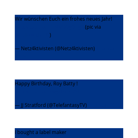
Wir wünschen Euch ein frohes neues Jahr!
pic.twitter.com/TNwQQg0HgX
(pic via
@Follow_the_G
)
— Netz4ktivisten (@Netz4ktivisten)
1. Januar
2016
Happy Birthday, Roy Batty !
pic.twitter.com/wgZFoTC2Yh
— JJ Stratford (@TelefantasyTV)
7. Januar 2016
I bought a label maker