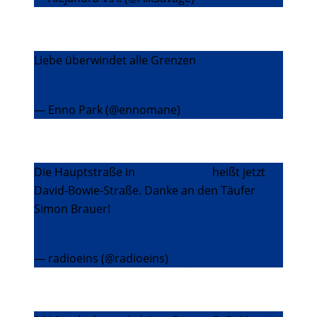
Liebe überwindet alle Grenzen
pic.twitter.com/EVB3izY3Xl
— Enno Park (@ennomane)
12. Januar 2016
Die Hauptstraße in
#Schöneberg
heißt jetzt
David-Bowie-Straße. Danke an den Täufer
Simon Brauer!
#RIPDavidBowie
pic.twitter.com/ADJlWmQsvk
— radioeins (@radioeins)
13. Januar 2016