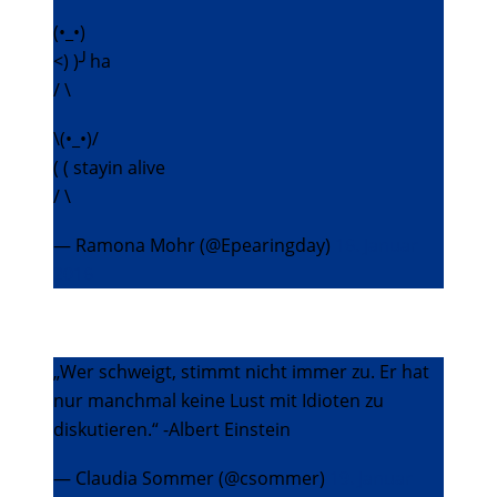
(•_•)
<) )╯ha
/ \
\(•_•)/
( ( stayin alive
/ \
— Ramona Mohr (@Epearingday)
16. Januar
2016
„Wer schweigt, stimmt nicht immer zu. Er hat
nur manchmal keine Lust mit Idioten zu
diskutieren.“ -Albert Einstein
— Claudia Sommer (@csommer)
19. Januar