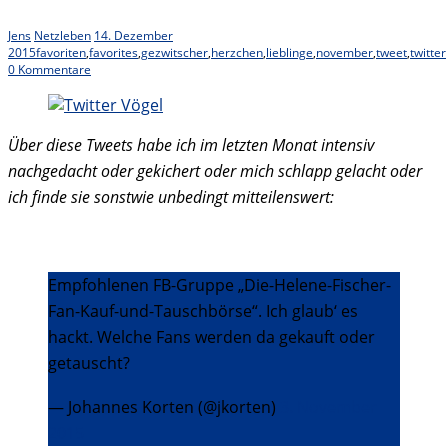
Jens
Netzleben
14. Dezember
2015
favoriten
,
favorites
,
gezwitscher
,
herzchen
,
lieblinge
,
november
,
tweet
,
twitter
0 Kommentare
Über diese Tweets habe ich im letzten Monat intensiv
nachgedacht oder gekichert oder mich schlapp gelacht oder
ich finde sie sonstwie unbedingt mitteilenswert:
Empfohlenen FB-Gruppe „Die-Helene-Fischer-
Fan-Kauf-und-Tauschbörse“. Ich glaub‘ es
hackt. Welche Fans werden da gekauft oder
getauscht?
— Johannes Korten (@jkorten)
3. November
2015