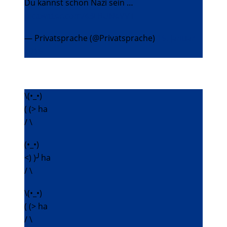
Du kannst schon Nazi sein …
pic.twitter.com/43LRUNeVVT
— Privatsprache (@Privatsprache)
16. Januar
2016
\(•_•)
( (> ha
/ \
(•_•)
<) )╯ha
/ \
\(•_•)
( (> ha
/ \