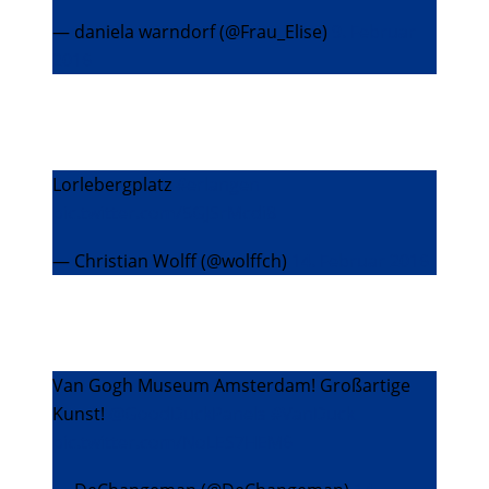
— daniela warndorf (@Frau_Elise)
9. Februar
2016
Lorlebergplatz
#erlangen
pic.twitter.com/5GJSrMcdi8
— Christian Wolff (@wolffch)
14. Februar 2016
Van Gogh Museum Amsterdam! Großartige
Kunst!
@GoodDuckPanels
#VanDuck
pic.twitter.com/NoLES7HEM6