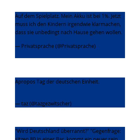
Auf dem Spielplatz. Mein Akku ist bei 1%. Jetzt
muss ich den Kindern irgendwie klarmachen,
dass sie unbedingt nach Hause gehen wollen.
— Privatsprache (@Privatsprache)
3. Oktober
2015
Apropos Tag der deutschen Einheit.
pic.twitter.com/nLlJrqXCX5
— taz (@tazgezwitscher)
3. Oktober 2015
"Wird Deutschland überrannt?" "Gegenfrage:
sitzen 80 in einer Bar, kommt ein neuer rein.