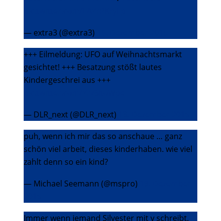
pic.twitter.com/EAYrPKryFp
— extra3 (@extra3)
16. Dezember 2015
+++ Eilmeldung: UFO auf Weihnachtsmarkt
gesichtet! +++ Besatzung stößt lautes
Kindergeschrei aus +++
pic.twitter.com/Yrz8ItoWpe
— DLR_next (@DLR_next)
18. Dezember 2015
puh, wenn ich mir das so anschaue … ganz
schön viel arbeit, dieses kinderhaben. wie viel
zahlt denn so ein kind?
— Michael Seemann (@mspro)
19. Dezember
2015
Immer wenn jemand Silvester mit y schreibt,