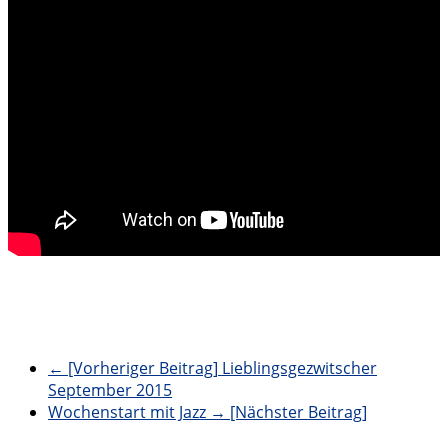
← [Vorheriger Beitrag]
Lieblingsgezwitscher
September 2015
Wochenstart mit Jazz
→ [Nächster Beitrag]