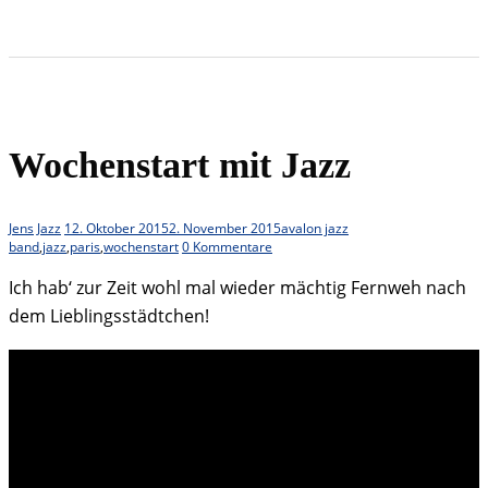
Wochenstart mit Jazz
Jens
Jazz
12. Oktober 2015
2. November 2015
avalon jazz
band
,
jazz
,
paris
,
wochenstart
0 Kommentare
Ich hab‘ zur Zeit wohl mal wieder mächtig Fernweh nach
dem Lieblingsstädtchen!