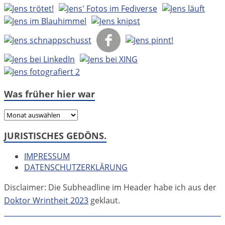
Was früher hier war
Was
früher
JURISTISCHES GEDÖNS.
hier
war
IMPRESSUM
DATENSCHUTZERKLÄRUNG
Disclaimer: Die Subheadline im Header habe ich aus der
Doktor Wrintheit 2023
geklaut.