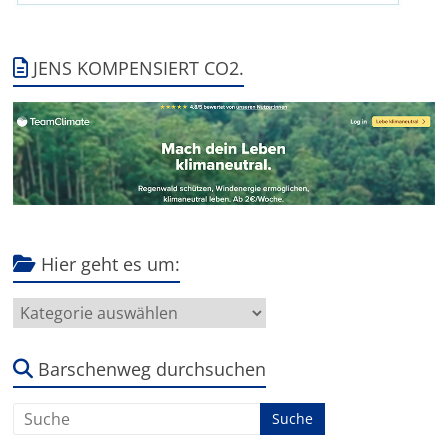
JENS KOMPENSIERT CO2.
Hier geht es um:
Hier
geht
es
um:
Barschenweg durchsuchen