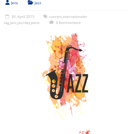
Jens
Jazz
30. April 2015
concert
,
internationaler
tag
,
jazz
,
jazzday
,
paris
0 Kommentare