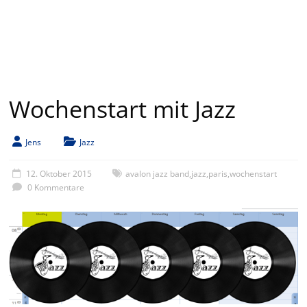
Wochenstart mit Jazz
Jens
Jazz
12. Oktober 2015
avalon jazz band
,
jazz
,
paris
,
wochenstart
0 Kommentare