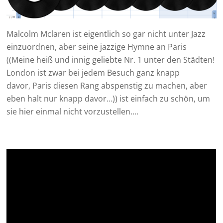
Malcolm Mclaren ist eigentlich so gar nicht unter Jazz
einzuordnen, aber seine jazzige Hymne an Paris
((Meine heiß und innig geliebte Nr. 1 unter den Städten!
London ist zwar bei jedem Besuch ganz knapp
davor, Paris diesen Rang abspenstig zu machen, aber
eben halt nur knapp davor…)) ist einfach zu schön, um
sie hier einmal nicht vorzustellen….