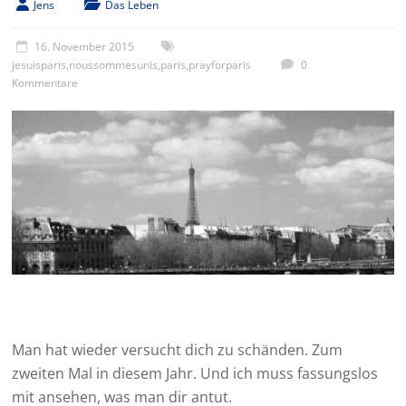
Jens
Das Leben
16. November 2015
jesuisparis
,
noussommesunis
,
paris
,
prayforparis
0
Kommentare
Man hat wieder versucht dich zu schänden. Zum
zweiten Mal in diesem Jahr. Und ich muss fassungslos
mit ansehen, was man dir antut.