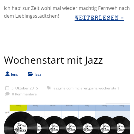
Ich hab‘ zur Zeit wohl mal wieder mächtig Fernweh nach
dem Lieblingsstädtchen!
WEITERLESEN »
Wochenstart mit Jazz
Jens
Jazz
5. Oktober 2015
jazz
,
malcom mclaren
,
paris
,
wochenstart
0 Kommentare