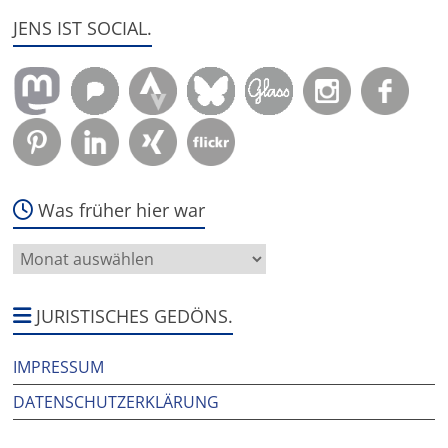
JENS IST SOCIAL.
Was früher hier war
Was
früher
hier
war
JURISTISCHES GEDÖNS.
IMPRESSUM
DATENSCHUTZERKLÄRUNG