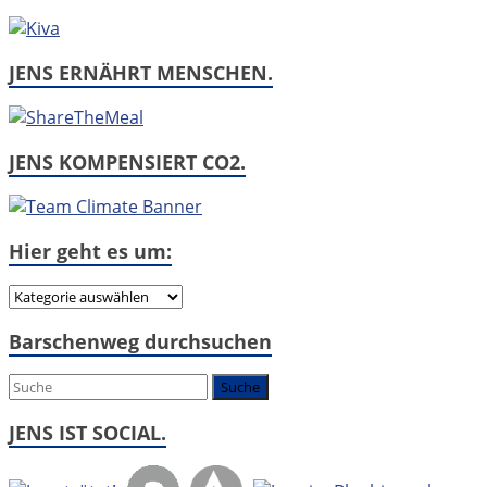
JENS ERNÄHRT MENSCHEN.
JENS KOMPENSIERT CO2.
Hier geht es um:
Hier
geht
Barschenweg durchsuchen
es
um:
JENS IST SOCIAL.