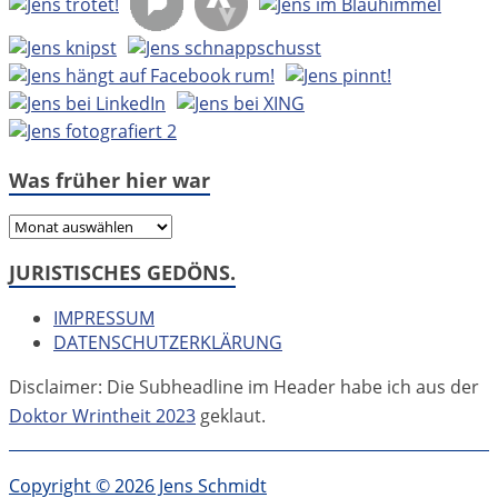
Was früher hier war
Was
früher
JURISTISCHES GEDÖNS.
hier
war
IMPRESSUM
DATENSCHUTZERKLÄRUNG
Disclaimer: Die Subheadline im Header habe ich aus der
Doktor Wrintheit 2023
geklaut.
Copyright © 2026 Jens Schmidt