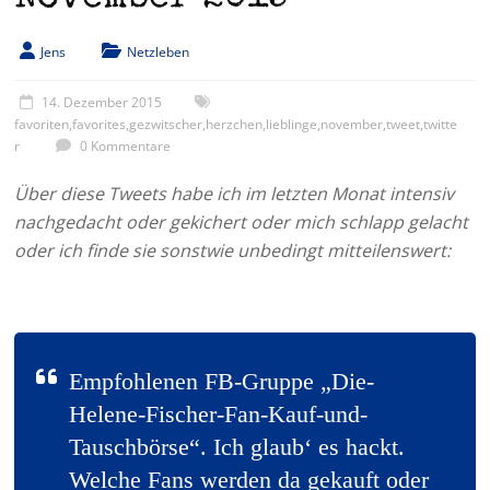
Jens
Netzleben
14. Dezember 2015
favoriten
,
favorites
,
gezwitscher
,
herzchen
,
lieblinge
,
november
,
tweet
,
twitte
r
0 Kommentare
Über diese Tweets habe ich im letzten Monat intensiv
nachgedacht oder gekichert oder mich schlapp gelacht
oder ich finde sie sonstwie unbedingt mitteilenswert:
Empfohlenen FB-Gruppe „Die-
Helene-Fischer-Fan-Kauf-und-
Tauschbörse“. Ich glaub‘ es hackt.
Welche Fans werden da gekauft oder