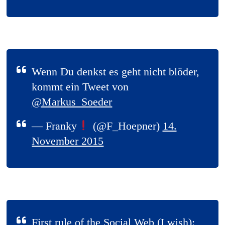
Wenn Du denkst es geht nicht blöder,
kommt ein Tweet von
@Markus_Soeder
— Franky
(@F_Hoepner)
14.
November 2015
First rule of the Social Web (I wish):