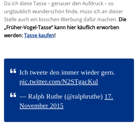
Da ich diese Tasse – genauer den Aufdruck – so
unglaublich wunderschön finde, muss ich an dieser
Stelle auch ein bisschen Werbung dafür machen.
Die
„Früher-Vogel-Tasse“ kann hier käuflich erworben
werden:
Tasse kaufen
!
Ich tweete den immer wieder gern.
pic.twitter.com/N2STgacKul
— Ralph Ruthe (@ralphruthe)
17.
November 2015