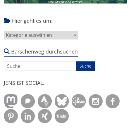
Hier geht es um:
Hier
geht
es
um:
Barschenweg durchsuchen
JENS IST SOCIAL.