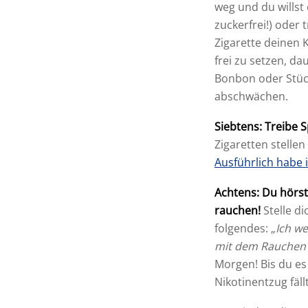
weg und du willst
zuckerfrei!) oder 
Zigarette deinen 
frei zu setzen, d
Bonbon oder Stüc
abschwächen.
Siebtens: Treibe S
Zigaretten stellen
Ausführlich habe 
Achtens: Du hörst
rauchen!
Stelle d
folgendes: „
Ich w
mit dem Rauchen a
Morgen! Bis du es 
Nikotinentzug fäll