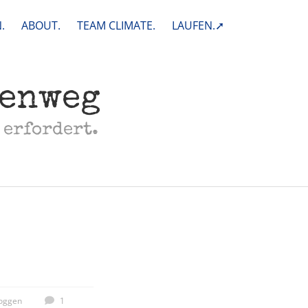
.
ABOUT.
TEAM CLIMATE.
LAUFEN.➚
henweg
 erfordert.
oggen
1