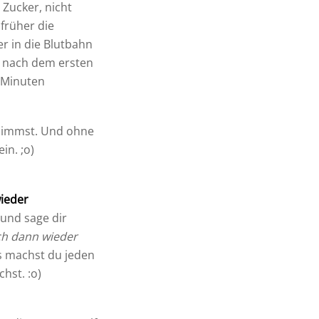
Zucker, nicht
 früher die
r in die Blutbahn
en nach dem ersten
 Minuten
zunimmst. Und ohne
in. ;o)
wieder
 und sage dir
ch dann wieder
s machst du jeden
hst. :o)