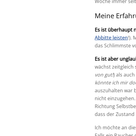
Woche immer selt
Meine Erfahr
Es ist überhaupt n
Abbitte leisten
!).
das Schlimmste vor
Es ist aber unglau
wächst zeitgleich
von gut!
) als auc
könnte ich mir do
auszuhalten war b
nicht einzugehen.
Richtung Selbstbe
dass der Zustand 
Ich möchte an die
Falls ein Raucher