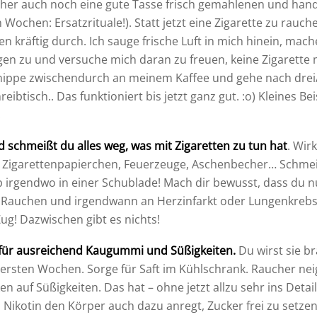
her auch noch eine gute Tasse frisch gemahlenen und handg
n Wochen: Ersatzrituale!). Statt jetzt eine Zigarette zu rauch
en kräftig durch. Ich sauge frische Luft in mich hinein, mac
en zu und versuche mich daran zu freuen, keine Zigarette
nippe zwischendurch an meinem Kaffee und gehe nach drei
eibtisch.. Das funktioniert bis jetzt ganz gut. :o) Kleines Be
.
d schmeißt du alles weg, was mit Zigaretten zu tun hat
. Wirk
, Zigarettenpapierchen, Feuerzeuge, Aschenbecher… Schmei
 irgendwo in einer Schublade! Mach dir bewusst, dass du n
: Rauchen und irgendwann an Herzinfarkt oder Lungenkrebs
ug! Dazwischen gibt es nichts!
 für ausreichend Kaugummi und Süßigkeiten.
Du wirst sie b
ersten Wochen. Sorge für Saft im Kühlschrank. Raucher nei
 auf Süßigkeiten. Das hat – ohne jetzt allzu sehr ins Detai
Nikotin den Körper auch dazu anregt, Zucker frei zu setzen. 