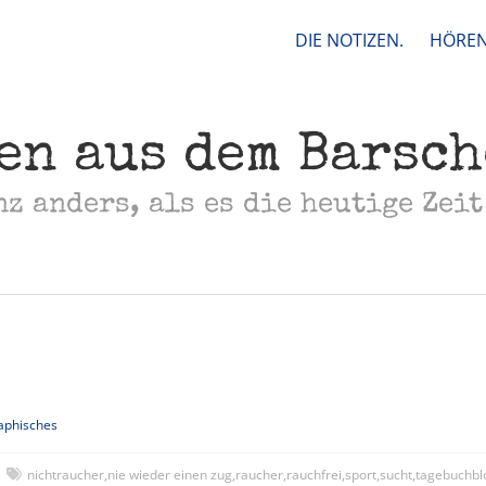
DIE NOTIZEN.
HÖREN
en aus dem Barsc
nz anders, als es die heutige Zeit
aphisches
nichtraucher
,
nie wieder einen zug
,
raucher
,
rauchfrei
,
sport
,
sucht
,
tagebuchbl