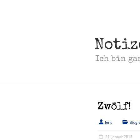
Skip
to
content
Notiz
Ich bin ga
Zwölf!
Jens
Biogr
31. Januar 2016