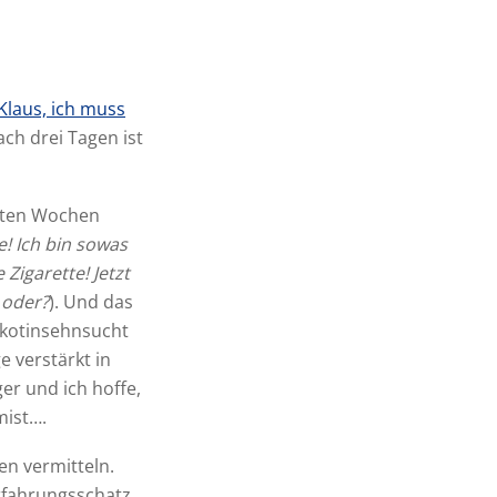
Klaus, ich muss
ch drei Tagen ist
rsten Wochen
e! Ich bin sowas
Zigarette! Jetzt
 oder?
). Und das
ikotinsehnsucht
e verstärkt in
er und ich hoffe,
mist….
en vermitteln.
Erfahrungsschatz