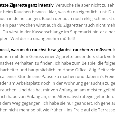
etzte Zigarette ganz intensiv
. Versuche sie aber nicht zu seh
 beim Rauchen bewusst klar, was du da eigentlich tust: Du
auch in deine Lungen. Rauch der auch noch eklig schmeckt un
ch ein paar Wochen wirst auch du Zigarettenrauch nicht me
. Du wirst in der Kassenschlange im Supemarkt hinter ein
pfen. Weil der so unangenehm müffelt!
wusst, warum du rauchst bzw. glaubst rauchen zu müssen.
M
ationen mit dem Genuss einer Zigarette besonders stark ver
natives Verhalten zu finden. Ich habe zum Beispiel die folge
charbeiter und hauptsächlich im Home Office tätig. Seit viele
ca. einer Stunde eine Pause zu machen und dabei in’s Freie 
weder am Arbeitsplatz noch in der Wohnung geraucht)) zu 
 rauchen. Und das hat mir von Anfang an am meisten gefehlt
ich habe von Anfang an, eine Alternativstrategie gefunden. 
us dem Weg gegangen, ich habe sie nur geändert. Ich gehe a
hen nicht mehr so oft wie früher – ins Freie auf die Terras