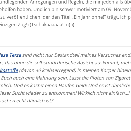
rundlegenden Anregungen und Regeln, die mir jedenfalls übe
holfen haben. Und ich bin schwer motiviert am 09. Novem
zu veröffentlichen, der den Titel „Ein Jahr ohne!“ trägt. Ich 
inzigen Zug! ((Tschakaaaaaa! ;o) ))
ese Texte
sind nicht nur Bestandteil meines Versuches endl
n, das ohne die selbstmörderische Absicht auskommt, mehr
ltsstoffe
(davon 40 krebserregend) in meinen Körper hinei
l Euch auch eine Mahnung sein. Lasst die Pfoten von Zigaret
lich. Und es kostet einen Haufen Geld! Und es ist dämlich! 
dieser Sucht wieder zu entkommen! Wirklich nicht einfach…!
auchen echt dämlich ist?