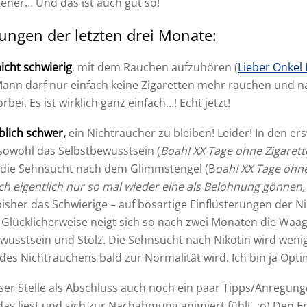
ener… Und das ist auch gut so!
ungen der letzten drei Monate:
icht schwierig
, mit dem Rauchen aufzuhören (
Lieber Onkel 
 Mann darf nur einfach keine Zigaretten mehr rauchen und na
bei. Es ist wirklich ganz einfach…! Echt jetzt!
blich schwer,
ein Nichtraucher zu bleiben! Leider! In den e
 sowohl das Selbstbewusstsein (
Boah! XX Tage ohne Zigarett
h die Sehnsucht nach dem Glimmstengel (B
oah! XX Tage ohne 
ch eigentlich nur so mal wieder eine als Belohnung gönnen,
isher das Schwierige – auf bösartige Einflüsterungen der N
 Glücklicherweise neigt sich so nach zwei Monaten die Waag
wusstsein und Stolz. Die Sehnsucht nach Nikotin wird wenig
des Nichtrauchens bald zur Normalität wird. Ich bin ja Opti
ser Stelle als Abschluss auch noch ein paar Tipps/Anregung
 das liest und sich zur Nachahmung animiert fühlt. ;o) Den 