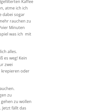
efilterten Kaffee
en, atme ich ich
he dabei sogar
 mehr rauchen zu
/vier Minuten
ispiel was ich mit
lich alles.
ß es weg! Kein
ur zwei
 krepieren oder
rauchen.
gen zu
l gehen zu wollen
Jetzt fällt das