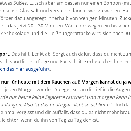
 etwas Süßes. Lutsch aber am besten nur einen Bonbon (mit 
trinke ein Glas Saft und versuche dann etwas zu warten. Hat
Körper dazu angeregt innerhalb von wenigen Minuten Zucke
auert das jetzt 20 – 30 Minuten. Warte deswegen ein bissch
k Schokolade und die Heißhungerattacke wird sich nach 30
port.
Das hilft! Lenkt ab! Sorgt auch dafür, dass du nicht 
 sich sportliche Erfolge und Fortschritte erheblich schneller e
ich das hier ausgeführt
.
 nur für heute mit dem Rauchen auf! Morgen kannst du ja 
ich jeden Morgen vor den Spiegel, schau dir tief in die Augen
erde nur heute keine Zigarette rauchen! Und morgen kann i
nfangen. Also ist das heute gar nicht so schlimm.
“ Und da
einmal vergisst und dir auffällt, dass du es nicht mehr brauc
t leichter, wenn du ihn von Tag zu Tag denkst.