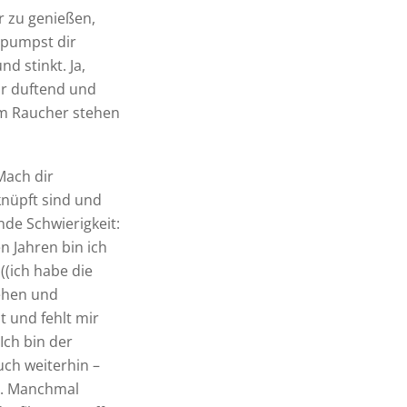
r zu genießen,
 pumpst dir
d stinkt. Ja,
hr duftend und
em Raucher stehen
ach dir
knüpft sind und
nde Schwierigkeit:
n Jahren bin ich
((ich habe die
gehen und
 und fehlt mir
Ich bin der
uch weiterhin –
se. Manchmal