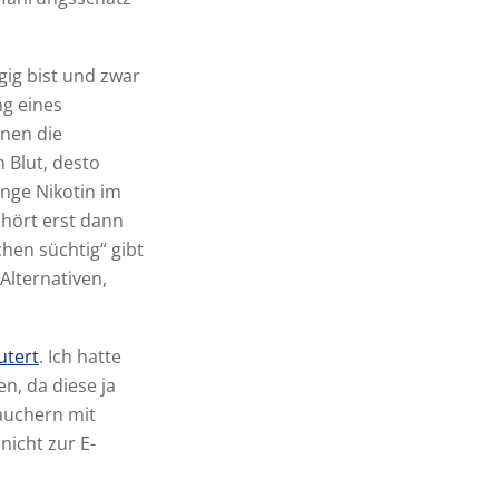
ig bist und zwar
ng eines
nnen die
 Blut, desto
nge Nikotin im
 hört erst dann
chen süchtig“ gibt
 Alternativen,
utert
. Ich hatte
n, da diese ja
Rauchern mit
nicht zur E-