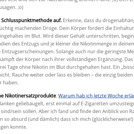
usagen. ;o)
r Schlusspunktmethode auf.
Erkenne, dass du drogenabhäng
süchtig machenden Droge. Dein Körper fordert die Einhaltu
ngehaltes im Blut. Wird dieser Gehalt unterschritten, begi
dien des Entzugs und je kleiner die Nikotinmenge in deinem
ie Entzugserscheinungen. Solange auch nur die geringste Me
 kämpft der Körper nach ihrer vollständigen Ergänzung. Das
rei Tage ohne Nikotin im Blut durchgehalten hast. Ein „biss
nicht. Rauche weiter oder lass es bleiben – die einzig beiden
er haben.
ne Nikotinersatzprodukte
.
Warum hab ich letzte Woche erlä
nken geliebäugelt, erst einmal auf E-Zigaretten umzusteige
 sind/sein sollen. Aber ich fand und finde den Anblick von 
n so absurd (und dämlich) dass ich mich (glücklicherweise!) 
ngen konnte.