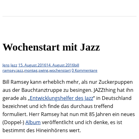
Wochenstart mit Jazz
Jens
Jazz
15. August 2016
14. August 2016
bill
ramsey
,
jazz
,
montag
,
swing
,
wochenstart
0 Kommentare
Bill Ramsey kann erheblich mehr, als nur Zuckerpuppen
aus der Bauchtanztruppe zu besingen. JAZZthing hat ihn
gerade als „
Entwicklungshelfer des Jazz
“ in Deutschland
bezeichnet und ich finde das durchaus treffend
formuliert. Herr Ramsey hat nun mit 85 Jahren ein neues
(Doppel-)
Album
veröffentlicht und ich denke, es ist
bestimmt des Hineinhörens wert.