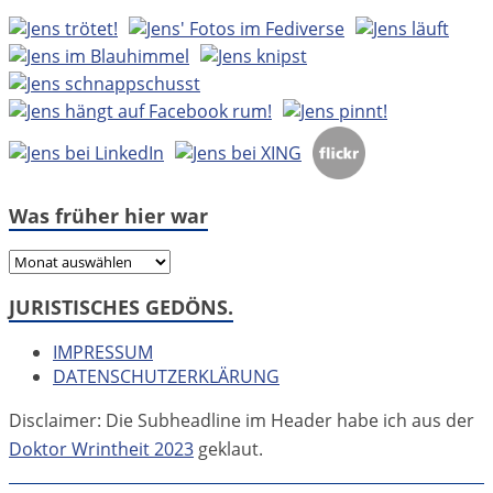
Was früher hier war
Was
früher
JURISTISCHES GEDÖNS.
hier
war
IMPRESSUM
DATENSCHUTZERKLÄRUNG
Disclaimer: Die Subheadline im Header habe ich aus der
Doktor Wrintheit 2023
geklaut.