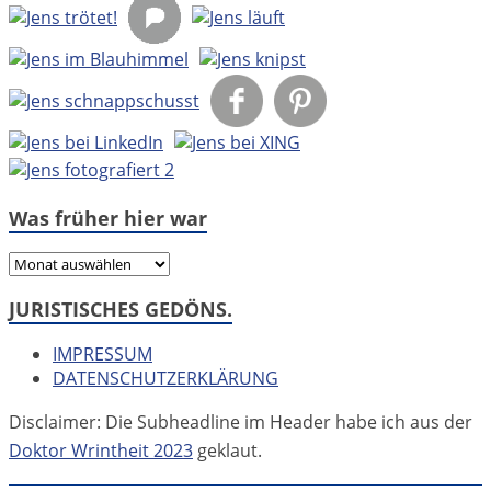
Was früher hier war
Was
früher
JURISTISCHES GEDÖNS.
hier
war
IMPRESSUM
DATENSCHUTZERKLÄRUNG
Disclaimer: Die Subheadline im Header habe ich aus der
Doktor Wrintheit 2023
geklaut.