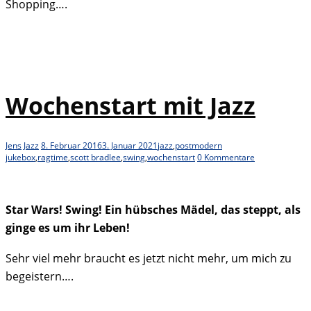
Shopping….
Wochenstart mit Jazz
Jens
Jazz
8. Februar 2016
3. Januar 2021
jazz
,
postmodern
jukebox
,
ragtime
,
scott bradlee
,
swing
,
wochenstart
0 Kommentare
Star Wars! Swing! Ein hübsches Mädel, das steppt, als
ginge es um ihr Leben!
Sehr viel mehr braucht es jetzt nicht mehr, um mich zu
begeistern….