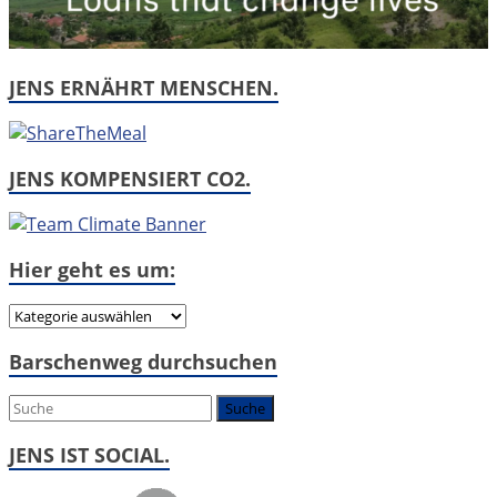
JENS ERNÄHRT MENSCHEN.
JENS KOMPENSIERT CO2.
Hier geht es um:
Hier
geht
Barschenweg durchsuchen
es
um:
JENS IST SOCIAL.