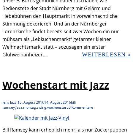
unseres Büros gemütlich dabei zuschauen, wie
Bedienstete der Stadt Nürnberg mit Gelärm und
Hebebühnen den Hauptmarkt in vorweihnachtliche
Stimmung dekorieren. Und an der Nürnberger
Lorenzkirche findet bereits seit zwei Wochen ein nur
mühsam als „Lebkuchenmarkt“ getarnter kleiner
Weihnachtsmarkt statt – sozusagen ein erster
WEITERLESEN »
Glühweinanheizer….
Wochenstart mit Jazz
Jens
Jazz
15. August 2016
14. August 2016
bill
ramsey
,
jazz
,
montag
,
swing
,
wochenstart
0 Kommentare
Bill Ramsey kann erheblich mehr, als nur Zuckerpuppen