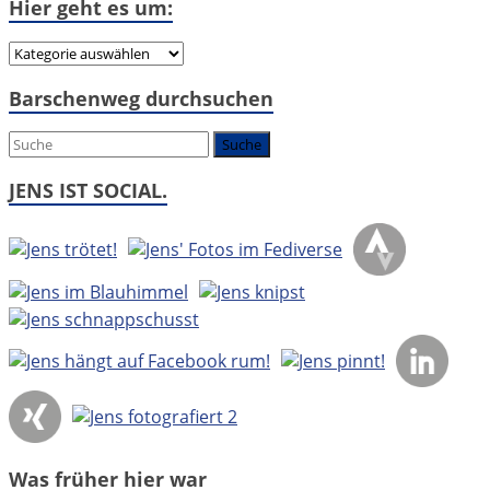
Hier geht es um:
Hier
geht
Barschenweg durchsuchen
es
um:
JENS IST SOCIAL.
Was früher hier war