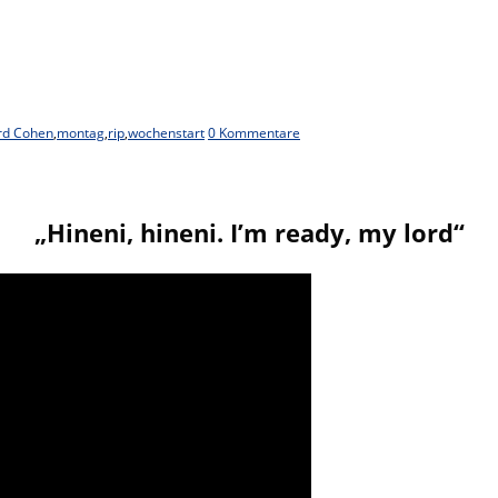
rd Cohen
,
montag
,
rip
,
wochenstart
0 Kommentare
„Hineni, hineni. I’m ready, my lord“