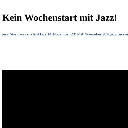
Kein Wochenstart mit Jazz!
Jens
Music was my first love
14. November 2016
19. November 2016
jazz
,
Leona