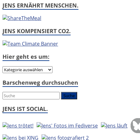
JENS ERNÄHRT MENSCHEN.
JENS KOMPENSIERT CO2.
Hier geht es um:
Hier
geht
Barschenweg durchsuchen
es
um:
JENS IST SOCIAL.