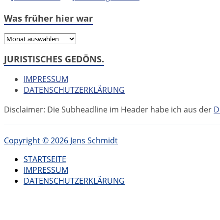
Was früher hier war
Was
früher
JURISTISCHES GEDÖNS.
hier
war
IMPRESSUM
DATENSCHUTZERKLÄRUNG
Disclaimer: Die Subheadline im Header habe ich aus der
D
Copyright © 2026 Jens Schmidt
STARTSEITE
IMPRESSUM
DATENSCHUTZERKLÄRUNG