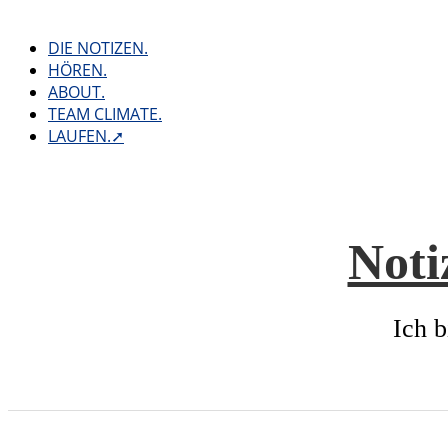
Skip
to
DIE NOTIZEN.
content
HÖREN.
ABOUT.
TEAM CLIMATE.
LAUFEN.➚
Noti
Ich b