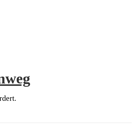
enweg
rdert.