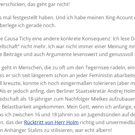
schicken, das geht gar nicht!
les mal festgestellt haben. Und ich habe meinen Xing-Acount 
berlege ich gerade noch.
die Causa Tichy eine andere konkrete Konsequenz: Ich lese
llschaft“ nicht mehr. Ich war nicht immer einer Meinung m
ne Beiträge und auch Argumente lesenswert und genussvoll 
geht in Menschen, die zu oft um den Tegernsee radeln, ei
s er sich seit längerem schon an jeder Feministin abarbeit
ll kreuzte, konnte ich noch einigermaßen tolerieren (aber m
ls er jedoch anfing, den Berliner Staatsekretär
Andrej Hol
iedschaft als 18-jähriger zum Nachfolger Mielkes aufzubaue
r Belastbarkeit angekommen. Mein Gott, wenn ich anfange,
s ich zwischen 16 und 18 Jahren so an Jugendsünden auf 
n, das der
Rücktritt von Herr Holm
richtig und unvermeidba
 Anhänger Stalins zu stilisieren, war echt albern!