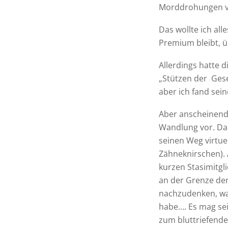
Morddrohungen ver
Das wollte ich al
Premium bleibt, ü
Allerdings hatte 
„Stützen der Gese
aber ich fand sei
Aber anscheinend 
Wandlung vor. Das
seinen Weg virtue
Zähneknirschen). A
kurzen Stasimitgl
an der Grenze de
nachzudenken, wa
habe…. Es mag sei
zum bluttriefenden