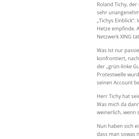
Roland Tichy, der 
sehr unangenehm au
„Tichys Einblick“.
Hetze empfinde. A
Netzwerk XING tät
Was ist nur passie
konfrontiert, nac
der „grün-linke G
Protestwelle wur
seinen Account be
Herr Tichy hat se
Was mich da dann
weinerlich, wenn
Nun haben sich e
dass man sowas ni