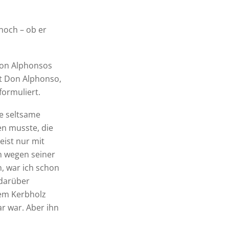
noch – ob er
 Don Alphonsos
it Don Alphonso,
formuliert.
ne seltsame
en musste, die
eist nur mit
m wegen seiner
n, war ich schon
 darüber
dem Kerbholz
r war. Aber ihn