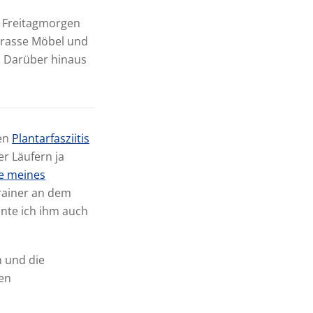
h Freitagmorgen
rrasse Möbel und
. Darüber hinaus
gen
Plantarfasziitis
er Läufern ja
e meines
rainer an dem
nnte ich ihm auch
n und die
en