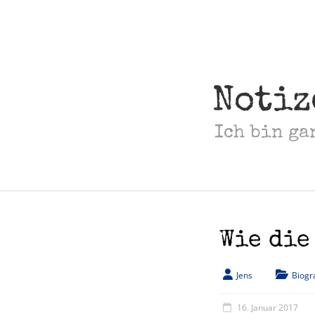
Skip
to
content
Notiz
Ich bin ga
Wie die
Jens
Biogr
16. Januar 2017