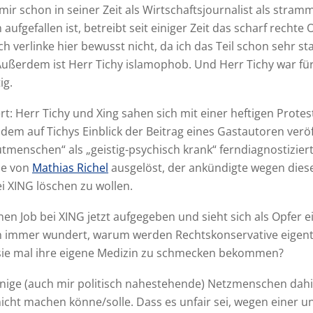
mir schon in seiner Zeit als Wirtschaftsjournalist als stram
fgefallen ist, betreibt seit einiger Zeit das scharf rechte
 Ich verlinke hier bewusst nicht, da ich das Teil schon sehr 
ußerdem ist Herr Tichy islamophob. Und Herr Tichy war für
ig.
rt: Herr Tichy und Xing sahen sich mit einer heftigen Protes
hdem auf Tichys Einblick der Beitrag eines Gastautoren veröf
utmenschen“ als „geistig-psychisch krank“ ferndiagnostiziert
de von
Mathias Richel
ausgelöst, der ankündigte wegen diese
i XING löschen zu wollen.
inen Job bei XING jetzt aufgegeben und sieht sich als Opfer
 immer wundert, warum werden Rechtskonservative eigent
 sie mal ihre eigene Medizin zu schmecken bekommen?
inige (auch mir politisch nahestehende) Netzmenschen dah
cht machen könne/solle. Dass es unfair sei, wegen einer 