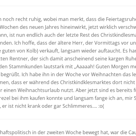
h noch recht ruhig, wobei man merkt, dass die Feiertagsruhe,
i Wochen des neuen Jahres hineinwirkt, jetzt wirklich versch
nn, ist nun endlich auch der letzte Rest des Christkindlesm
den. Ich hoffe, dass der ältere Herr, der Vormittags vor u
 guten von Kolb) verkauft, langsam wieder auftaucht. Es han
tten Rentner, der sich damit anscheinend seine kargen Ru
eden Stammkunden lautstark mit „Aaaaah! Guten Morgen m
begrüßt. Ich habe ihn in der Woche vor Weihnachten das le
en, dass er während des Christkindklesmarktes dort nicht
ür einen Weihnachtsurlaub nutzt. Aber jetzt sind es bereits
Brezel bei ihm kaufen konnte und langsam fange ich an, mir 
 er ist nicht krank oder gar Schlimmeres…. :o(
haftspolitisch in der zweiten Woche bewegt hat, war die Cau