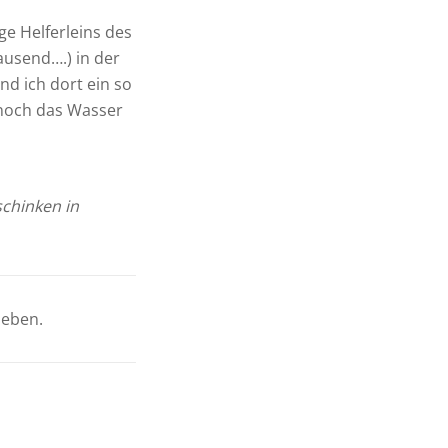
e Helferleins des
tausend….) in der
d ich dort ein so
 noch das Wasser
schinken in
ieben.