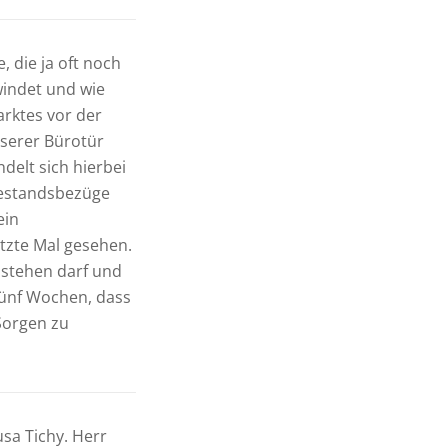
 die ja oft noch
windet und wie
arktes vor der
nserer Bürotür
delt sich hierbei
hestandsbezüge
ein
tzte Mal gesehen.
 stehen darf und
 fünf Wochen, dass
Sorgen zu
sa Tichy. Herr