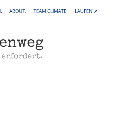
.
ABOUT.
TEAM CLIMATE.
LAUFEN.➚
henweg
 erfordert.