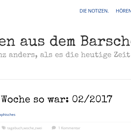
DIE NOTIZEN.
HÖREN
en aus dem Barsc
nz anders, als es die heutige Zeit
 Woche so war: 02/2017
aphisches
tagebuch
,
woche
,
zwei
1 Kommentar