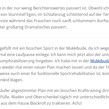
 in der nur wenig Berichtenswertes passiert ist. Obwohl ic
von Sturmtief Egon, im Schlafanzug schlotternd auf der Te
sste während das Frauchen noch sanft schlummern durfte
iter großartig Dramatisches passiert.
efüllt mit ein bisschen Sport in der Mukkibude, da ich we
mal eine Laufpause einlege. Ich kann mich jetzt also der unt
umpfstabilisierung hingeben. Ich habe mir in der
Mukkibud
wieder mal einen neuen Plan machen lassen und da der T
eise auch einer für funktionelle Sportrehabilitation ist, ko
nleid klagen.
Läufer abgestimmter Plan mit ein bisschen Krafttraining dri
Füße, Waden und Oberschenkel täglich mit unterschiedlich
aus dem Hause Blackroll zu traktieren. Ächz!