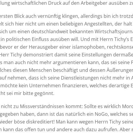
ellung wirtschaftlichen Druck auf den Arbeitgeber ausüben z
sten Blick auch vernünftig klingen, allerdings bin ich trotz
 sich hier nicht um einen beliebigen Angestellten, der halt
 sich um einen deutschlandweit bekannten Wirtschaftsjourna
n politischen Einfluss ausüben will. Und mit Herrn Tichy’s 
 bevor er der Herausgeber einer islamophoben, rechtskonse
Herr Tichy demonstriert damit seine Einstellungen dermaßen
ass man auch nicht mehr argumentieren kann, das sei seine P
ches diesen Menschen beschäftigt und dessen Äußerungen 
auf nehmen, dass ich seine Dienstleistungen nicht mehr i
möchte kein Unternehmen finanzieren, welches derartige E
ht sei mir bitte gegönnt.
 nicht zu Missverständnissen kommt: Sollte es wirklich M
gegeben haben, dann ist das natürlich ein NoGo, welches s
wieder böse diskreditiert! Man kann wegen Herrn Tichy sei
 kann das offen tun und andere auch dazu aufrufen. Aber