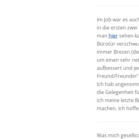
Im Job war es auc
in die ersten zwe
man
hier
sehen ka
Bürotür verschwun
immer Brezen (die
um einen sehr ne
aufbessert und j
Freund/Freundin“ 
Ich hab angenomm
die Gelegenheit f
ich meine letzte 
machen. Ich hoffe,
Was mich gesellsc