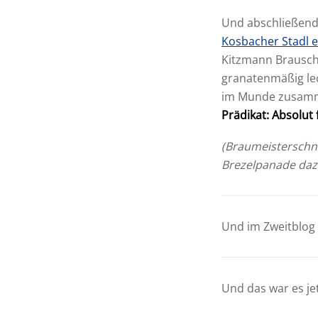
Und abschließend 
Kosbacher Stadl e
Kitzmann Brausch
granatenmäßig lec
im Munde zusammen
Prädikat: Absolut 
(Braumeisterschni
Brezelpanade dazu
Und im Zweitblog
Und das war es je