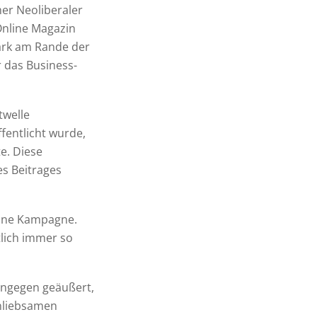
mer Neoliberaler
 Online Magazin
stark am Rande der
 das Business-
twelle
fentlicht wurde,
e. Diese
s Beitrages
 eine Kampagne.
lich immer so
ingegen geäußert,
unliebsamen