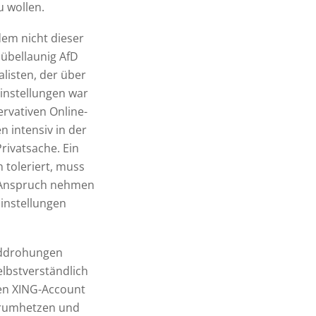
u wollen.
dem nicht dieser
 übellaunig AfD
listen, der über
Einstellungen war
rvativen Online-
 intensiv in der
rivatsache. Ein
toleriert, muss
n Anspruch nehmen
instellungen
orddrohungen
elbstverständlich
nen XING-Account
 rumhetzen und