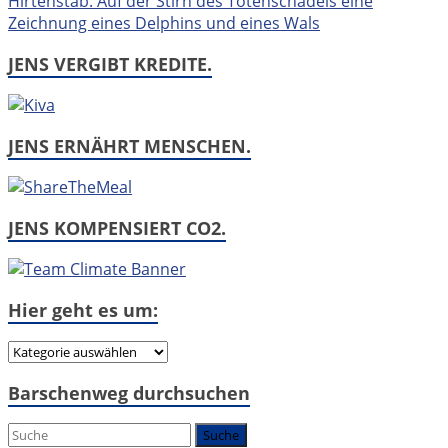
JENS VERGIBT KREDITE.
JENS ERNÄHRT MENSCHEN.
JENS KOMPENSIERT CO2.
Hier geht es um:
Hier
geht
Barschenweg durchsuchen
es
um: