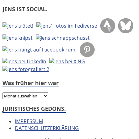
JENS IST SOCIAL.
Was früher hier war
Was
früher
JURISTISCHES GEDÖNS.
hier
war
IMPRESSUM
DATENSCHUTZERKLÄRUNG