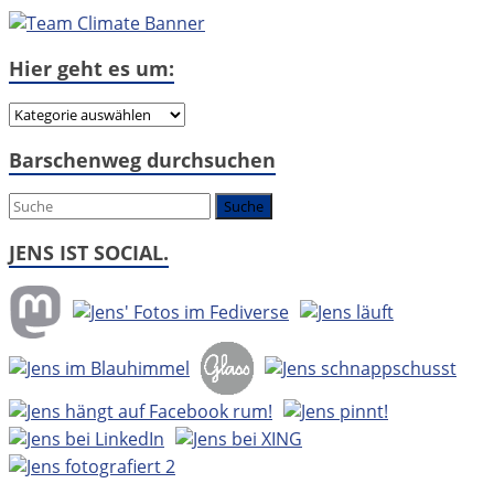
Hier geht es um:
Hier
geht
Barschenweg durchsuchen
es
um:
JENS IST SOCIAL.