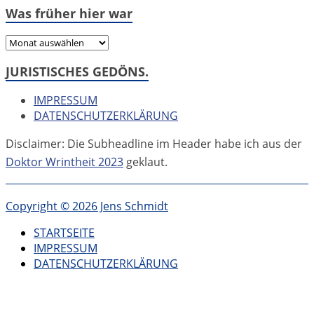
Was früher hier war
Was
früher
JURISTISCHES GEDÖNS.
hier
war
IMPRESSUM
DATENSCHUTZERKLÄRUNG
Disclaimer: Die Subheadline im Header habe ich aus der
Doktor Wrintheit 2023
geklaut.
Copyright © 2026 Jens Schmidt
STARTSEITE
IMPRESSUM
DATENSCHUTZERKLÄRUNG