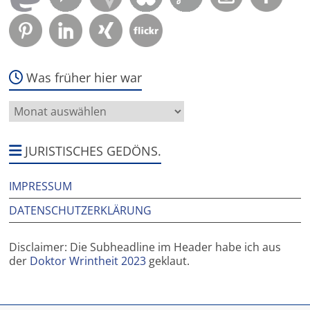
Was früher hier war
Was
früher
hier
war
JURISTISCHES GEDÖNS.
IMPRESSUM
DATENSCHUTZERKLÄRUNG
Disclaimer: Die Subheadline im Header habe ich aus
der
Doktor Wrintheit 2023
geklaut.