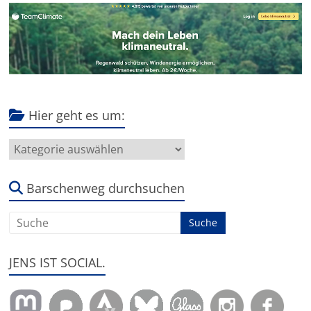
Hier geht es um:
Hier
geht
es
um:
Barschenweg durchsuchen
JENS IST SOCIAL.