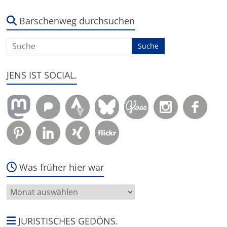
es
um:
Barschenweg durchsuchen
JENS IST SOCIAL.
Was früher hier war
Was
früher
hier
war
JURISTISCHES GEDÖNS.