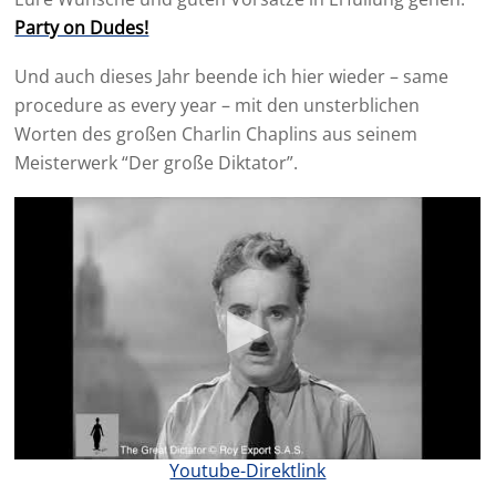
Party on Dudes!
Und auch dieses Jahr beende ich hier wieder – same
procedure as every year – mit den unsterblichen
Worten des großen Charlin Chaplins aus seinem
Meisterwerk “Der große Diktator”.
Youtube-Direktlink