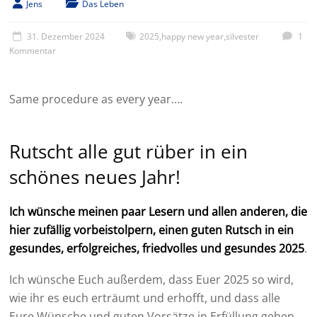
Jens
Das Leben
31. Dezember 2024
2025
,
happy new year
,
silvester
1
Kommentar
Same procedure as every year….
Rutscht alle gut rüber in ein
schönes neues Jahr!
Ich wünsche meinen paar Lesern und allen anderen, die
hier zufällig vorbeistolpern, einen guten Rutsch in ein
gesundes, erfolgreiches, friedvolles und gesundes 2025
.
Ich wünsche Euch außerdem, dass Euer 2025 so wird,
wie ihr es euch erträumt und erhofft, und dass alle
Eure Wünsche und guten Vorsätze in Erfüllung gehen.