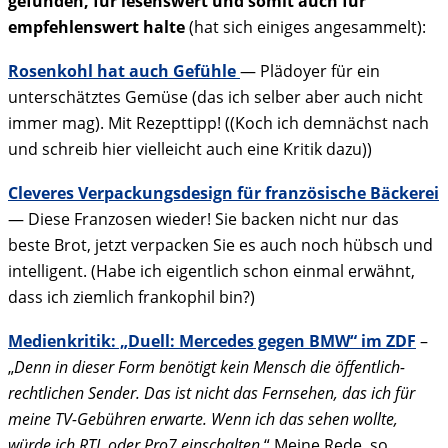
gefunden, für lesenswert und somit auch für
empfehlenswert halte
(hat sich einiges angesammelt):
Rosenkohl hat auch Gefühle
— Plädoyer für ein
unterschätztes Gemüse (das ich selber aber auch nicht
immer mag). Mit Rezepttipp! ((Koch ich demnächst nach
und schreib hier vielleicht auch eine Kritik dazu))
Cleveres Verpackungsdesign für französische Bäckerei
— Diese Franzosen wieder! Sie backen nicht nur das
beste Brot, jetzt verpacken Sie es auch noch hübsch und
intelligent. (Habe ich eigentlich schon einmal erwähnt,
dass ich ziemlich frankophil bin?)
Medienkritik: „Duell: Mercedes gegen BMW“ im ZDF
–
„
Denn in dieser Form benötigt kein Mensch die öffentlich-
rechtlichen Sender. Das ist nicht das Fernsehen, das ich für
meine TV-Gebühren erwarte. Wenn ich das sehen wollte,
würde ich RTL oder Pro7 einschalten.
“ Meine Rede, so