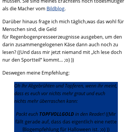
müssen. Sie sind meines Erachtens noch todesmutiger
als die Macher vom
Bildblog
.
Darüber hinaus frage ich mich täglich,was das wohl für
Menschen sind, die Geld
für Regenbogenpresseerzeugnisse ausgeben, um den
darin zusammengelogenen Käse dann auch noch zu
lesen? ((Und dass mir jetzt niemand mit „Ich lese doch
nur den Sportteil“ kommt… ;o) ))
Deswegen meine Empfehlung:
Oh Ihr Abgebrühten und Tapferen, wenn ihr meint,
dass es euch vor nichts mehr graut und euch
nichts mehr überraschen kann:
Packt euch
TOPFVOLLGOLD
in den Reader!
((Mir
fällt gerade auf, dass das eigentlich eine nette
Blogempfehlung für Halloween ist. ;o) ))