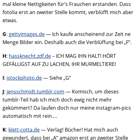
mal kleine Nettigkeiten für’s Frauchen erstanden. Dass
fotolia erst an zweiter Stelle kommt, verblüfft mich aber
etwas.
G
:
gettyimages.de
— Ich kaufe anscheinend zur Zeit ne
Menge Bilder ein. Deshalb auch die Verblüffung bei „F“.
H
:
hassknecht.zdf.de
– ICH MAG IHN HALT! HÖRT
GEFÄLLIGST AUF ZU LACHEN, IHR MURMELTIERE!
I
:
istockphoto.de
— Siehe „G“
J
:
jensschmidt.tumblr.com
— Komisch, um dieses
tumblr-Teil hab ich mich doch ewig nicht mehr
gekümmert? Da laufen doch nur meine instagram-pics
automatisch mit rein….
K
:
klett-cotta.de
— Verlag! Bücher! Hat mich auch
gewundert, dass bei „A“ amazon erst an zweiter Stelle