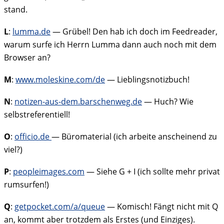
stand.
L
:
lumma.de
— Grübel! Den hab ich doch im Feedreader,
warum surfe ich Herrn Lumma dann auch noch mit dem
Browser an?
M
:
www.moleskine.com/de
— Lieblingsnotizbuch!
N
:
notizen-aus-dem.barschenweg.de
— Huch? Wie
selbstreferentiell!
O
:
officio.de
— Büromaterial (ich arbeite anscheinend zu
viel?)
P
:
peopleimages.com
— Siehe G + I (ich sollte mehr privat
rumsurfen!)
Q
:
getpocket.com/a/queue
— Komisch! Fängt nicht mit Q
an, kommt aber trotzdem als Erstes (und Einziges).