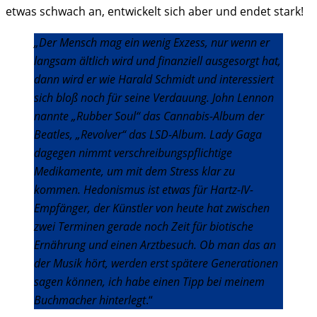
etwas schwach an, entwickelt sich aber und endet stark!
„Der Mensch mag ein wenig Exzess, nur wenn er
langsam ältlich wird und finanziell ausgesorgt hat,
dann wird er wie Harald Schmidt und interessiert
sich bloß noch für seine Verdauung. John Lennon
nannte „Rubber Soul“ das Cannabis-Album der
Beatles, „Revolver“ das LSD-Album. Lady Gaga
dagegen nimmt verschreibungspflichtige
Medikamente, um mit dem Stress klar zu
kommen. Hedonismus ist etwas für Hartz-IV-
Empfänger, der Künstler von heute hat zwischen
zwei Terminen gerade noch Zeit für biotische
Ernährung und einen Arztbesuch. Ob man das an
der Musik hört, werden erst spätere Generationen
sagen können, ich habe einen Tipp bei meinem
Buchmacher hinterlegt
.“