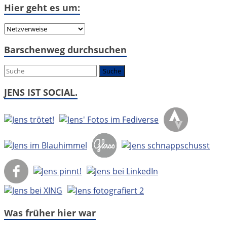
Hier geht es um:
Hier
geht
Barschenweg durchsuchen
es
um:
JENS IST SOCIAL.
Was früher hier war