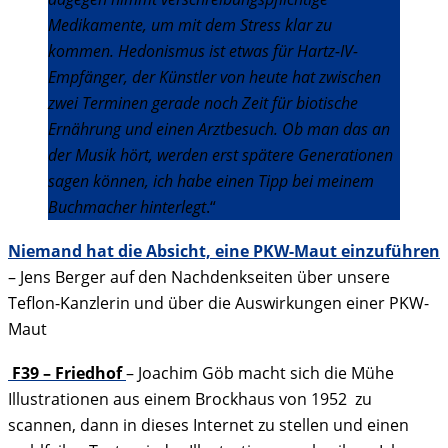
Medikamente, um mit dem Stress klar zu
kommen. Hedonismus ist etwas für Hartz-IV-
Empfänger, der Künstler von heute hat zwischen
zwei Terminen gerade noch Zeit für biotische
Ernährung und einen Arztbesuch. Ob man das an
der Musik hört, werden erst spätere Generationen
sagen können, ich habe einen Tipp bei meinem
Buchmacher hinterlegt
.“
Niemand hat die Absicht, eine PKW-Maut einzuführen
– Jens Berger auf den Nachdenkseiten über unsere
Teflon-Kanzlerin und über die Auswirkungen einer PKW-
Maut
F39 – Friedhof
– Joachim Göb macht sich die Mühe
Illustrationen aus einem Brockhaus von 1952 zu
scannen, dann in dieses Internet zu stellen und einen