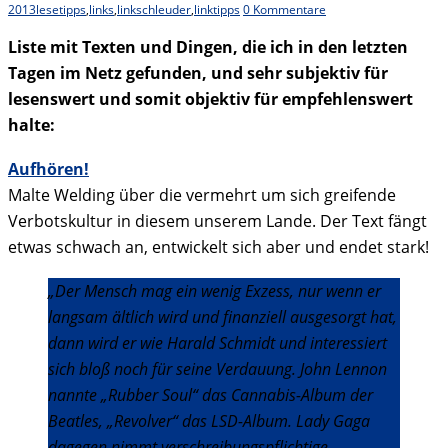
2013
lesetipps
,
links
,
linkschleuder
,
linktipps
0 Kommentare
Liste mit Texten und Dingen, die ich in den letzten
Tagen im Netz gefunden, und sehr subjektiv für
lesenswert und somit objektiv für empfehlenswert
halte:
Aufhören!
Malte Welding über die vermehrt um sich greifende
Verbotskultur in diesem unserem Lande. Der Text fängt
etwas schwach an, entwickelt sich aber und endet stark!
„Der Mensch mag ein wenig Exzess, nur wenn er
langsam ältlich wird und finanziell ausgesorgt hat,
dann wird er wie Harald Schmidt und interessiert
sich bloß noch für seine Verdauung. John Lennon
nannte „Rubber Soul“ das Cannabis-Album der
Beatles, „Revolver“ das LSD-Album. Lady Gaga
dagegen nimmt verschreibungspflichtige