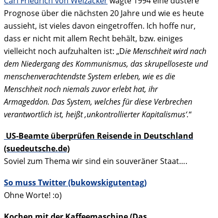
Carl Friedrich von Weizäcker
wagte 1994 eine düstere
Prognose über die nächsten 20 Jahre und wie es heute
aussieht, ist vieles davon eingetroffen. Ich hoffe nur,
dass er nicht mit allem Recht behält, bzw. einiges
vielleicht noch aufzuhalten ist: „D
ie Menschheit wird nach
dem Niedergang des Kommunismus, das skrupelloseste und
menschenverachtendste System erleben, wie es die
Menschheit noch niemals zuvor erlebt hat, ihr
Armageddon. Das System, welches für diese Verbrechen
verantwortlich ist, heißt ‚unkontrollierter Kapitalismus‘.
“
US-Beamte überprüfen Reisende in Deutschland
(suedeutsche.de)
Soviel zum Thema wir sind ein souveräner Staat….
So muss Twitter (bukowskigutentag)
Ohne Worte! :o)
Kochen mit der Kaffeemaschine (Das