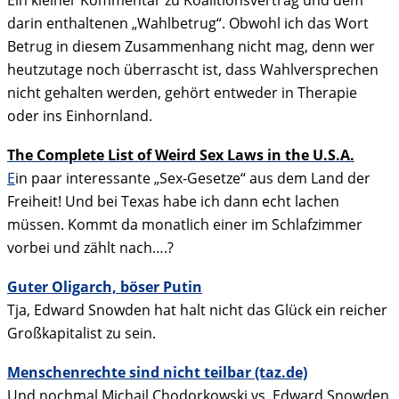
Ein kleiner Kommentar zu Koalitionsvertrag und dem
darin enthaltenen „Wahlbetrug“. Obwohl ich das Wort
Betrug in diesem Zusammenhang nicht mag, denn wer
heutzutage noch überrascht ist, dass Wahlversprechen
nicht gehalten werden, gehört entweder in Therapie
oder ins Einhornland.
The Complete List of Weird Sex Laws in the U.S.A.
E
in paar interessante „Sex-Gesetze“ aus dem Land der
Freiheit! Und bei Texas habe ich dann echt lachen
müssen. Kommt da monatlich einer im Schlafzimmer
vorbei und zählt nach….?
Guter Oligarch, böser Putin
Tja, Edward Snowden hat halt nicht das Glück ein reicher
Großkapitalist zu sein.
Menschenrechte sind nicht teilbar (taz.de)
Und nochmal Michail Chodorkowski vs. Edward Snowden