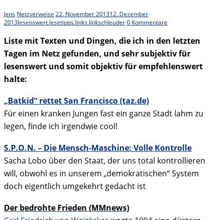
Jens
Netzverweise
22. November 2013
12. Dezember
2013
lesenswert
,
lesetipps
,
links
,
linkschleuder
0 Kommentare
Liste mit Texten und Dingen, die ich in den letzten
Tagen im Netz gefunden, und sehr subjektiv für
lesenswert und somit objektiv für empfehlenswert
halte:
„Batkid“ rettet San Francisco (taz.de)
Für einen kranken Jungen fast ein ganze Stadt lahm zu
legen, finde ich irgendwie cool!
S.P.O.N. – Die Mensch-Maschine: Volle Kontrolle
Sacha Lobo über den Staat, der uns total kontrollieren
will, obwohl es in unserem „demokratischen“ System
doch eigentlich umgekehrt gedacht ist
Der bedrohte Frieden (MMnews)