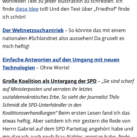
wohlfeilen Text zu jeder Illustration zu schreiben. Ich
finde
diese Idee
toll! Und den Text über „Friedhof“ finde
ich schön!
Der Weltnetzsuchantrieb
– So könnte das mit einem
nationalen #Schlandnet also aussehen! Da gruselt es
mich heftig!
Einfache Antworten auf den Umgang mit neuen
Technologien
– Ohne Worte!
Große Koalition als Untergang der SPD
– „
Sie sind scharf
auf Ministerposten und verraten ihr letztes
sozialdemokratisches Erbe. So sieht der Journalist Thilo
Schmidt die SPD-Unterhändler in den
Koalitionsverhandlungen“
Beim ersten Lesen fand ich das
etwas heftig. Aber seitdem ich mir gestern die Rede von
Herrn Gabriel auf dem SPD Parteitag angehört habe und
mir danach auch noch Frau Nahles angetan habe, finde