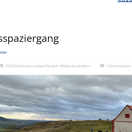
WEI
sspaziergang
ilder
2024
,
fränkische schweiz
,
Neujahr
,
Walberla
,
wandern
0 Kommentare