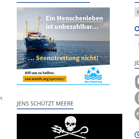
H
g
e
u
J
,
nn
JENS SCHÜTZT MEERE