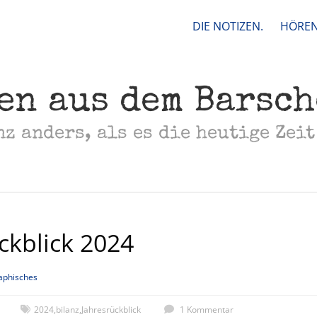
DIE NOTIZEN.
HÖREN
en aus dem Barsc
nz anders, als es die heutige Zeit
ckblick 2024
aphisches
2024
,
bilanz
,
Jahresrückblick
1 Kommentar