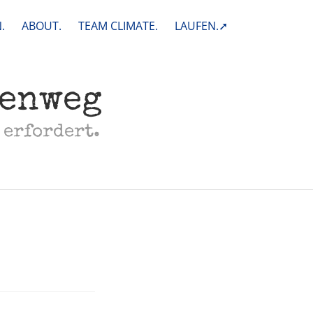
.
ABOUT.
TEAM CLIMATE.
LAUFEN.➚
henweg
 erfordert.