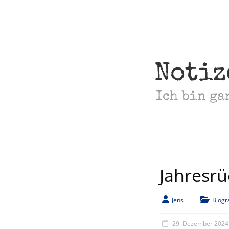
Skip
to
content
Notiz
Ich bin ga
Jahresrü
Jens
Biogr
29. Dezember 2024