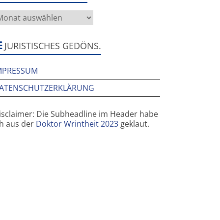
as
rüher
ier
ar
JURISTISCHES GEDÖNS.
MPRESSUM
ATENSCHUTZERKLÄRUNG
isclaimer: Die Subheadline im Header habe
ch aus der
Doktor Wrintheit 2023
geklaut.