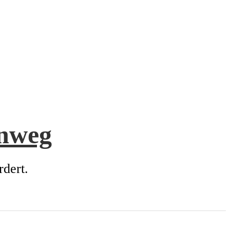
enweg
rdert.