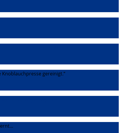
einmal
pic.twitter.com/UKFDUJHGUy
e Knoblauchpresse gereinigt.“
.twitter.com/DySmWyYdPm
lernt…