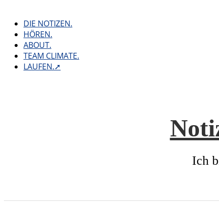
Skip
to
DIE NOTIZEN.
content
HÖREN.
ABOUT.
TEAM CLIMATE.
LAUFEN.➚
Noti
Ich b