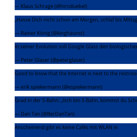
— Klaus Schrage (@hirnduebel)
17. April 2014
„Hasse Dich nicht schon am Morgen, schlaf bis Mittag
— Rainer König (@kinghaunst)
17. April 2014
In seiner Evolution soll Google Glass den biologisc
— Peter Glaser (@peterglaser)
17. April 2014
Good to know that the Internet is next to the restro
— erik spiekermann (@espiekermann)
19. April 2014
Grad in der S-Bahn: „Isch bin S-Bahn, kommst du Sch
— Dan Tan (@BerDanTan)
24. April 2014
Anscheinend gibt es keine Cafés mit WLAN in
#Stuttg