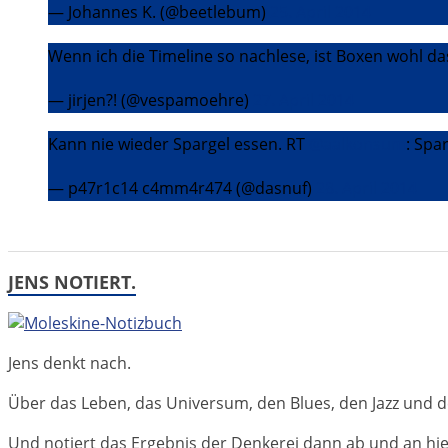
— Johannes K. (@beetlebum)
25. April 2014
Wenn ich die Timeline so nachlese, ist Boxen wohl 
— jirjen?! (@vespamoehre)
27. April 2014
Kann nie wieder Spargel essen. RT
@aalkonsum
: Spa
— p47r1c14 c4mm4r474 (@dasnuf)
28. April 2014
JENS NOTIERT.
Jens denkt nach.
Über das Leben, das Universum, den Blues, den Jazz und d
Und notiert das Ergebnis der Denkerei dann ab und an hier 