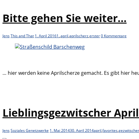
Bitte gehen Sie weiter…
Jens
This and That
1. April 2016
1.
,
april
,
aprilscherz
,
erster
0 Kommentare
… hier werden keine Aprilscherze gemacht. Es gibt hier heu
Lieblingsgezwitscher April
Jens
Soziales Genetzwerke
1. Mai 2014
30. April 2014
april
,
favorites
,
gezwitsche