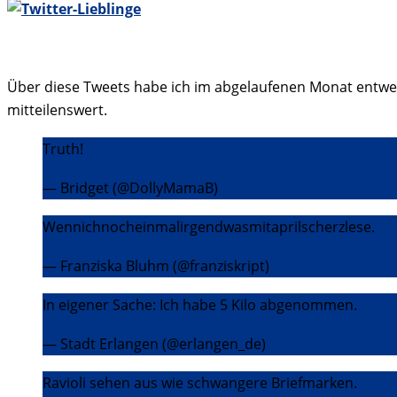
Über diese Tweets habe ich im abgelaufenen Monat entwed
mitteilenswert.
Truth!
pic.twitter.com/9EsJOMOf0Z
— Bridget (@DollyMamaB)
30. März 2014
Wennichnocheinmalirgendwasmitaprilscherzlese.
— Franziska Bluhm (@franziskript)
1. April 2014
In eigener Sache: Ich habe 5 Kilo abgenommen.
#Apri
— Stadt Erlangen (@erlangen_de)
1. April 2014
Ravioli sehen aus wie schwangere Briefmarken.