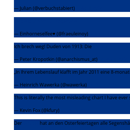
— Julian (@verbuchstabiert)
3. April 2014
pic.twitter.com/CD7bqs46Zw
— Einhorneselfee♥ (@fraeuleinoy)
5. April 2014
Ich brech weg! Duden von 1913: Die
#Sozialdemokrat
— Peter Kropotkin (@anarchismus_at)
14. April 2014
„In Ihrem Lebenslauf klafft im Jahr 2011 eine 8-mona
— Heinrich Wawerka (@wawerka)
14. April 2014
This is literally the most misleading chart I have ever 
— Kevin Fox (@kfury)
15. April 2014
Der
#Papst
hat an den Osterfeiertagen alle Segenshän