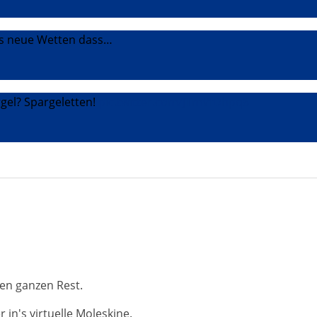
das neue Wetten dass…
rgel? Spargeletten!
pic.twitter.com/JTmVfDhpq8
en ganzen Rest.
in's virtuelle Moleskine.