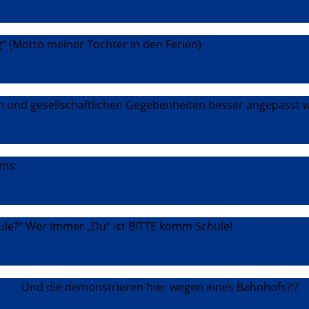
“ (Motto meiner Tochter in den Ferien)
hen und gesellschaftlichen Gegebenheiten besser angepasst
oms:
pic.twitter.com/O2jK9lEcUh
ule?“ Wer immer „Du“ ist BITTE komm Schule!
art
. Und die demonstrieren hier wegen eines Bahnhofs?!?