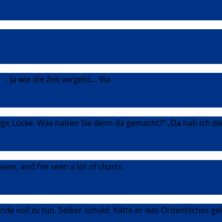
ie
. Ja wie die Zeit vergeht… Via
@andyamholst
#SPD
#eswar
tige Lücke. Was haben Sie denn da gemacht?“ „Da hab ich di
seen, and I’ve seen a lot of charts.
http://t.co/TyHIdHylfy
pic
de voll zu tun. Selber schuld, hätte er was Ordentliches ge