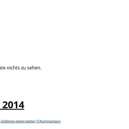
te nichts zu sehen.
 2014
r
,
lieblinge
,
tweet
,
twitter
0 Kommentare