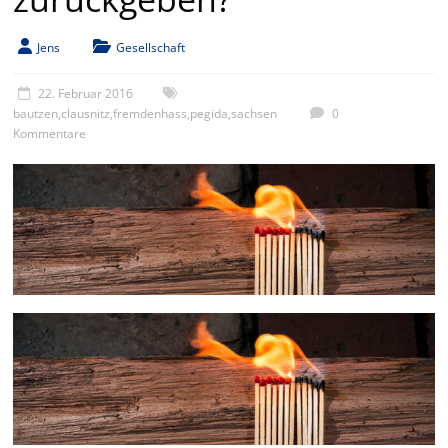
Jens
Gesellschaft
22. Februar 2016
bautzen
,
clausnitz
,
fremdenhass
,
pegida
,
sachsen
0
Kommentare