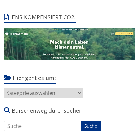
JENS KOMPENSIERT CO2.
Hier geht es um:
Hier
geht
es
um:
Barschenweg durchsuchen