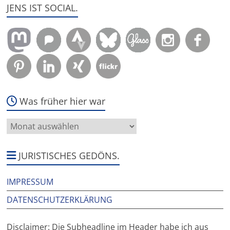
JENS IST SOCIAL.
Was früher hier war
Was
früher
hier
war
JURISTISCHES GEDÖNS.
IMPRESSUM
DATENSCHUTZERKLÄRUNG
Disclaimer: Die Subheadline im Header habe ich aus