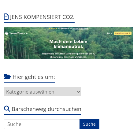
JENS KOMPENSIERT CO2.
Hier geht es um:
Hier
geht
es
um:
Barschenweg durchsuchen