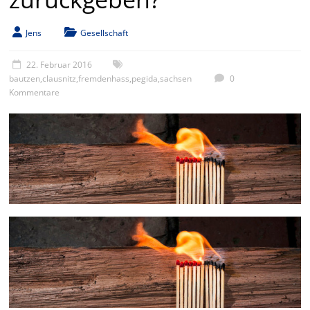
Jens
Gesellschaft
22. Februar 2016
bautzen
,
clausnitz
,
fremdenhass
,
pegida
,
sachsen
0
Kommentare