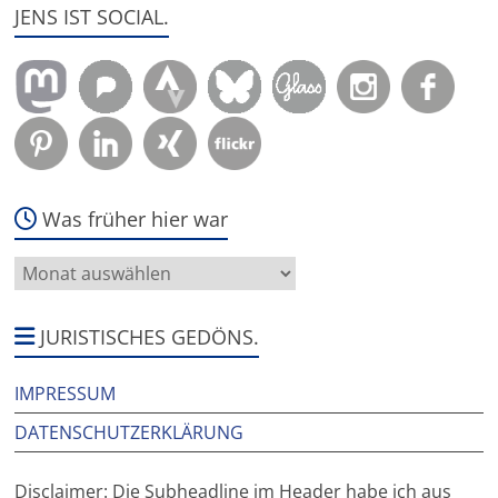
JENS IST SOCIAL.
Was früher hier war
Was
früher
hier
war
JURISTISCHES GEDÖNS.
IMPRESSUM
DATENSCHUTZERKLÄRUNG
Disclaimer: Die Subheadline im Header habe ich aus