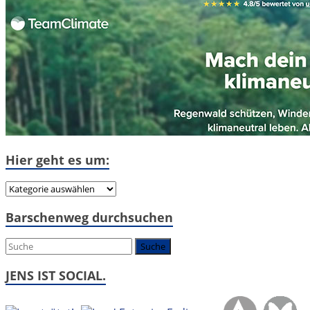
Hier geht es um:
Hier
geht
Barschenweg durchsuchen
es
um:
JENS IST SOCIAL.