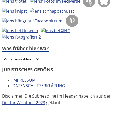
Was früher hier war
Was
früher
JURISTISCHES GEDÖNS.
hier
war
IMPRESSUM
DATENSCHUTZERKLÄRUNG
Disclaimer: Die Subheadline im Header habe ich aus der
Doktor Wrintheit 2023
geklaut.