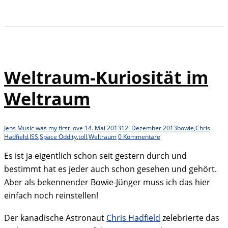
Weltraum-Kuriosität im
Weltraum
Jens
Music was my first love
14. Mai 2013
12. Dezember 2013
bowie
,
Chris
Hadfield
,
ISS
,
Space Oddity
,
toll
,
Weltraum
0 Kommentare
Es ist ja eigentlich schon seit gestern durch und
bestimmt hat es jeder auch schon gesehen und gehört.
Aber als bekennender Bowie-Jünger muss ich das hier
einfach noch reinstellen!
Der kanadische Astronaut
Chris Hadfield
zelebrierte das