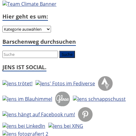
Hier geht es um:
Hier
geht
Barschenweg durchsuchen
es
um:
JENS IST SOCIAL.