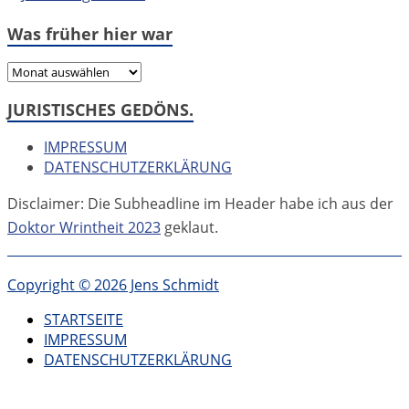
Was früher hier war
Was
früher
JURISTISCHES GEDÖNS.
hier
war
IMPRESSUM
DATENSCHUTZERKLÄRUNG
Disclaimer: Die Subheadline im Header habe ich aus der
Doktor Wrintheit 2023
geklaut.
Copyright © 2026 Jens Schmidt
STARTSEITE
IMPRESSUM
DATENSCHUTZERKLÄRUNG