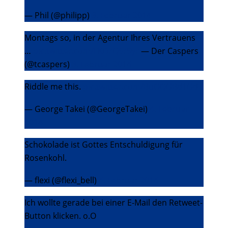
— Phil (@philipp)
3. Februar 2014
Montags so, in der Agentur Ihres Vertrauens
…
pic.twitter.com/FKDrQ6r5yr
— Der Caspers
(@tcaspers)
3. Februar 2014
Riddle me this.
pic.twitter.com/BuOQGBd1Gd
— George Takei (@GeorgeTakei)
4. Februar
2014
Schokolade ist Gottes Entschuldigung für
Rosenkohl.
— flexi (@flexi_bell)
4. Februar 2014
Ich wollte gerade bei einer E-Mail den Retweet-
Button klicken. o.O