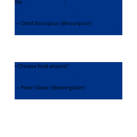
Via
@ich_bin_barbara
:
pic.twitter.com/tWxoQQagO3
— Omid Nouripour (@nouripour)
15. Februar
2016
• Chinese food anyone?
pic.twitter.com/lffsHEub7W
— Peter Glaser (@peterglaser)
23. Februar
2016