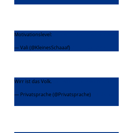
2016
Motivationslevel:
pic.twitter.com/DvJcwQ5VM0
— Vali (@KleinesSchaaaf)
2. Februar 2016
Wirr ist das Volk.
pic.twitter.com/3kk3VnPsXb
— Privatsprache (@Privatsprache)
7. Februar
2016