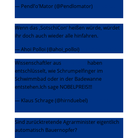
— Pendl’o’Mator (@Pendlomator)
6. Februar
2014
Wenn das ‚SotschiCon‘ heißen würde, würdet
ihr doch auch wieder alle hinfahren.
— Ahoi Polloi (@ahoi_polloi)
6. Februar 2014
Wissenschaftler aus
#Erlangen
haben
entschlüsselt, wie Schrumpel­finger im
Schwimmbad oder in der Badewanne
entstehen.Ich sage NOBELPREIS!!!
— Klaus Schrage (@hirnduebel)
7. Februar
2014
Sind zurücktretende Agrarminister eigentlich
automatisch Bauernopfer?