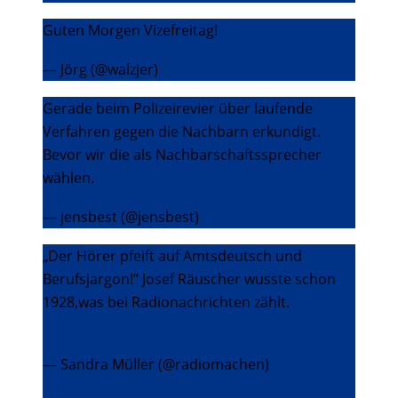
Guten Morgen Vizefreitag!
— Jörg (@walzjer)
20. Februar 2014
Gerade beim Polizeirevier über laufende
Verfahren gegen die Nachbarn erkundigt.
Bevor wir die als Nachbarschaftssprecher
wählen.
#Edathy
— jensbest (@jensbest)
20. Februar 2014
„Der Hörer pfeift auf Amtsdeutsch und
Berufsjargon!“ Josef Räuscher wusste schon
1928,was bei Radionachrichten zählt.
pic.twitter.com/o02bXhXru1
— Sandra Müller (@radiomachen)
20. Februar
2014