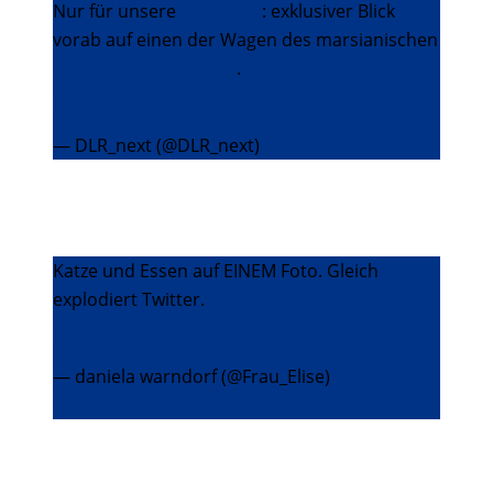
Nur für unsere
#Follower
: exklusiver Blick
vorab auf einen der Wagen des marsianischen
#Rosenmontagszuges
.
pic.twitter.com/4tkDHnvQqT
— DLR_next (@DLR_next)
7. Februar 2016
Katze und Essen auf EINEM Foto. Gleich
explodiert Twitter.
pic.twitter.com/YIpcBAOJCm
— daniela warndorf (@Frau_Elise)
9. Februar
2016