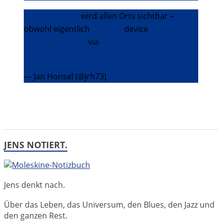
#Zeitungskrise
wird allen Orts sichtbar –
obwohl eigentlich
#mobile
device
#print
#transformation
via
@harlinghausen
pic.twitter.com/PhzrGxV7Qk
— Jan Honsel (@jrh73)
26. Februar 2014
JENS NOTIERT.
Jens denkt nach.
Über das Leben, das Universum, den Blues, den Jazz und
den ganzen Rest.