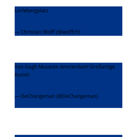
Lorlebergplatz
#erlangen
pic.twitter.com/5GJSrMcdi8
— Christian Wolff (@wolffch)
14. Februar 2016
Van Gogh Museum Amsterdam! Großartige
Kunst!
@GoodDuckPanels
#VanDuck
pic.twitter.com/NoLES7HEM6
— DeChangeman (@DeChangeman)
14.
Februar 2016