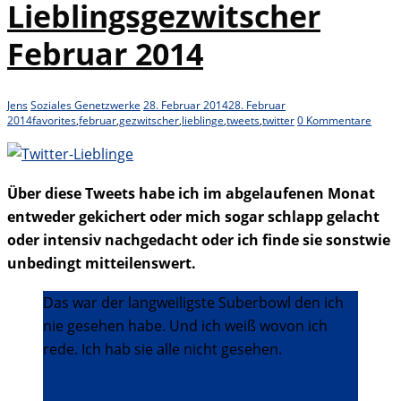
Lieblingsgezwitscher
Februar 2014
Jens
Soziales Genetzwerke
28. Februar 2014
28. Februar
2014
favorites
,
februar
,
gezwitscher
,
lieblinge
,
tweets
,
twitter
0 Kommentare
Über diese Tweets habe ich im abgelaufenen Monat
entweder gekichert oder mich sogar schlapp gelacht
oder intensiv nachgedacht oder ich finde sie sonstwie
unbedingt mitteilenswert.
Das war der langweiligste Suberbowl den ich
nie gesehen habe. Und ich weiß wovon ich
rede. Ich hab sie alle nicht gesehen.