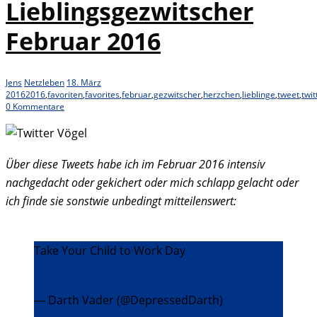
Lieblingsgezwitscher
Februar 2016
Jens
Netzleben
18. März
2016
2016
,
favoriten
,
favorites
,
februar
,
gezwitscher
,
herzchen
,
lieblinge
,
tweet
,
twit
0 Kommentare
Über diese Tweets habe ich im Februar 2016 intensiv
nachgedacht oder gekichert oder mich schlapp gelacht oder
ich finde sie sonstwie unbedingt mitteilenswert:
Take Your Child to Work Day
pic.twitter.com/BLQl4XsxqH
— Darth Vader (@DepressedDarth)
1. Februar