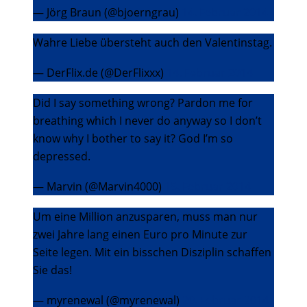
— Jörg Braun (@bjoerngrau)
14. Februar 2014
Wahre Liebe übersteht auch den Valentinstag.
— DerFlix.de (@DerFlixxx)
14. Februar 2014
Did I say something wrong? Pardon me for
breathing which I never do anyway so I don’t
know why I bother to say it? God I’m so
depressed.
— Marvin (@Marvin4000)
15. Februar 2014
Um eine Million anzusparen, muss man nur
zwei Jahre lang einen Euro pro Minute zur
Seite legen. Mit ein bisschen Disziplin schaffen
Sie das!
— myrenewal (@myrenewal)
20. Februar 2014