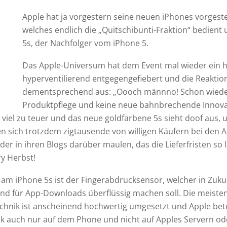
Apple hat ja vorgestern seine neuen iPhones vorgestel
welches endlich die „Quitschibunti-Fraktion“ bedient
5s, der Nachfolger vom iPhone 5.
Das Apple-Universum hat dem Event mal wieder ein h
hyperventilierend entgegengefiebert und die Reaktion
dementsprechend aus: „Oooch männno! Schon wiede
Produktpflege und keine neue bahnbrechende Innova
st viel zu teuer und das neue goldfarbene 5s sieht doof aus, 
 sich trotzdem zigtausende von willigen Käufern bei den Ap
der in ihren Blogs darüber maulen, das die Lieferfristen so
y Herbst!
 am iPhone 5s ist der Fingerabdrucksensor, welcher in Zuk
d für App-Downloads überflüssig machen soll. Die meisten
Technik ist anscheinend hochwertig umgesetzt und Apple bet
 auch nur auf dem Phone und nicht auf Apples Servern ode