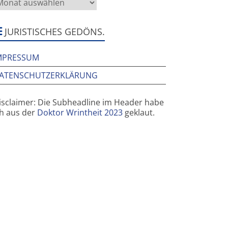
rüher
ier
ar
JURISTISCHES GEDÖNS.
MPRESSUM
ATENSCHUTZERKLÄRUNG
isclaimer: Die Subheadline im Header habe
ch aus der
Doktor Wrintheit 2023
geklaut.