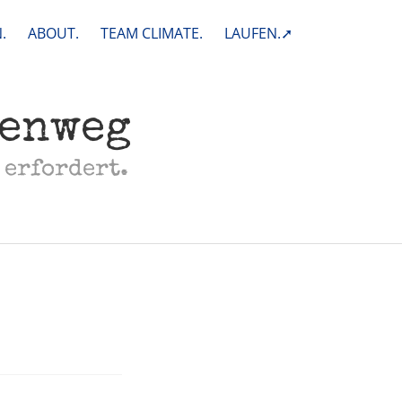
.
ABOUT.
TEAM CLIMATE.
LAUFEN.➚
henweg
 erfordert.