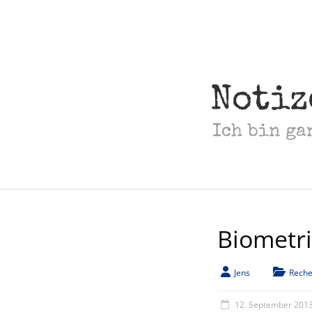
Skip
to
content
Notiz
Ich bin ga
Biometri
Jens
Reche
12. September 201