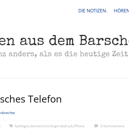
DIE NOTIZEN.
HÖREN
en aus dem Barsc
nz anders, als es die heutige Zeit
sches Telefon
nknechte
3
Apfeliges
,
biometrisch
,
fingerabdruck
,
iPhone
0 Kommentare