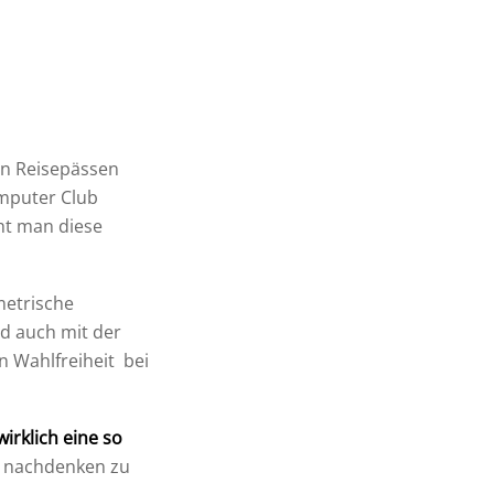
in Reisepässen
omputer Club
cht man diese
metrische
nd auch mit der
n Wahlfreiheit bei
irklich eine so
te nachdenken zu