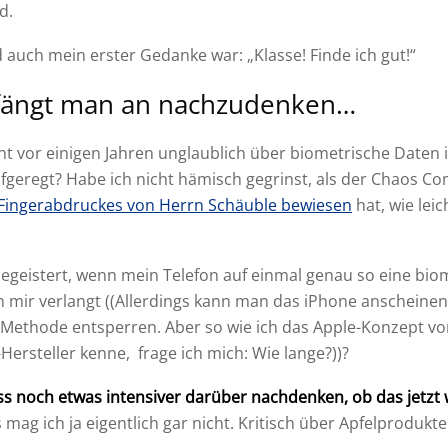
d.
d auch mein erster Gedanke war: „Klasse! Finde ich gut!“
fängt man an nachzudenken…
ht vor einigen Jahren unglaublich über biometrische Daten 
geregt? Habe ich nicht hämisch gegrinst, als der Chaos C
Fingerabdruckes von Herrn Schäuble bewiesen
hat, wie lei
 begeistert, wenn mein Telefon auf einmal genau so eine bio
on mir verlangt ((Allerdings kann man das iPhone anscheine
Methode entsperren. Aber so wie ich das Apple-Konzept vo
Hersteller kenne, frage ich mich: Wie lange?))?
ss noch etwas intensiver darüber nachdenken, ob das jetzt w
s mag ich ja eigentlich gar nicht. Kritisch über Apfelproduk