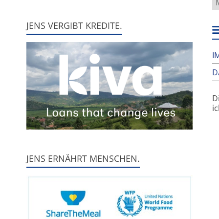
f
h
JENS VERGIBT KREDITE.
w
I
D
D
i
JENS ERNÄHRT MENSCHEN.