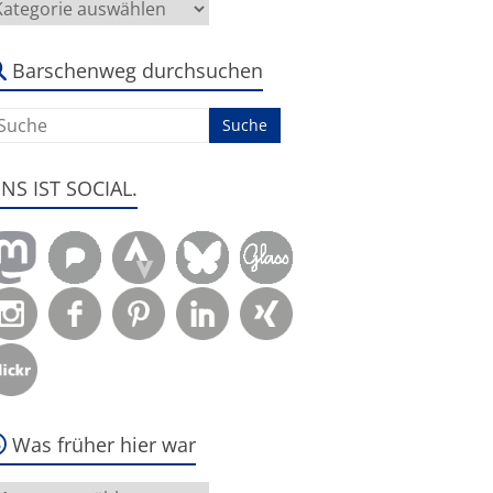
ier
eht
s
m:
Barschenweg durchsuchen
ENS IST SOCIAL.
Was früher hier war
as