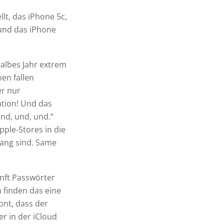
lt, das iPhone 5c,
 und das iPhone
albes Jahr extrem
en fallen
r nur
tion! Und das
und, und, und.“
ple-Stores in die
 lang sind. Same
unft Passwörter
 finden das eine
ont, dass der
r in der iCloud