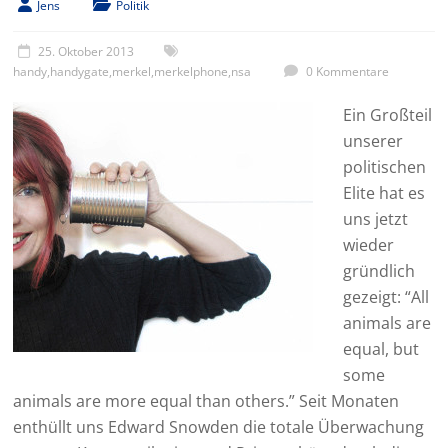
Jens
Politik
25. Oktober 2013
handy
,
handygate
,
merkel
,
merkelphone
,
nsa
0 Kommentare
Ein Großteil
unserer
politischen
Elite hat es
uns jetzt
wieder
gründlich
gezeigt: “All
animals are
equal, but
some
animals are more equal than others.” Seit Monaten
enthüllt uns Edward Snowden die totale Überwachung