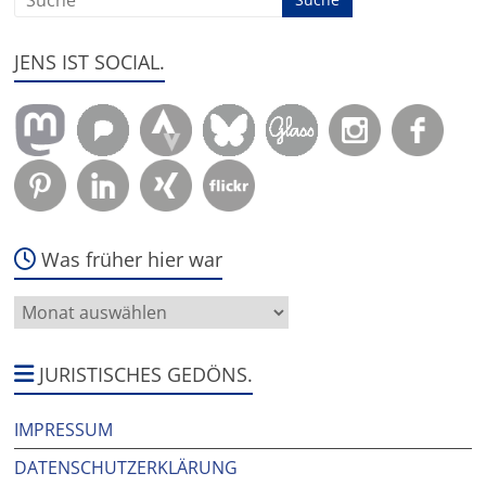
JENS IST SOCIAL.
Was früher hier war
Was
früher
hier
war
JURISTISCHES GEDÖNS.
IMPRESSUM
DATENSCHUTZERKLÄRUNG