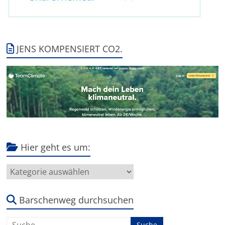
JENS KOMPENSIERT CO2.
Hier geht es um:
Hier
geht
es
um:
Barschenweg durchsuchen