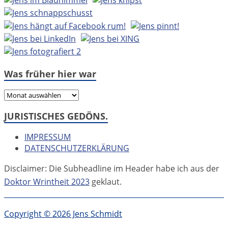
Was früher hier war
Was
früher
JURISTISCHES GEDÖNS.
hier
war
IMPRESSUM
DATENSCHUTZERKLÄRUNG
Disclaimer: Die Subheadline im Header habe ich aus der
Doktor Wrintheit 2023
geklaut.
Copyright © 2026 Jens Schmidt