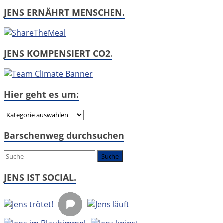
JENS ERNÄHRT MENSCHEN.
JENS KOMPENSIERT CO2.
Hier geht es um:
Hier
geht
Barschenweg durchsuchen
es
um:
JENS IST SOCIAL.