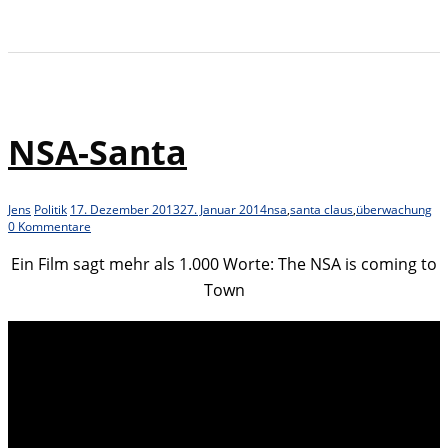
NSA-Santa
Jens
Politik
17. Dezember 2013
27. Januar 2014
nsa
,
santa claus
,
überwachung
0 Kommentare
Ein Film sagt mehr als 1.000 Worte: The NSA is coming to
Town