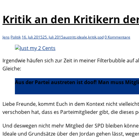
Kritik an den Kritikern de
Jens
Politik
16. Juli 2015
25. Juli 2015
austritt
,
ideale
,
kritik
,
spd
0 Kommentare
Irgendwie häufen sich zur Zeit in meiner Filterbubble auf 
Gleiche:
Aus der Partei austreten ist doof! Man muss Mitgl
mittlerweile kein Interesse mehr hat, für seine Id
Liebe Freunde, kommt Euch in dem Kontext nicht vielleich
verschoben hat, dass es Parteimitglieder gibt, die dieses 
Und deswegen nicht mehr Mitglied der SPD bleiben können 
Ideale und Grundsätze über den Jordan gehen lässt, wege