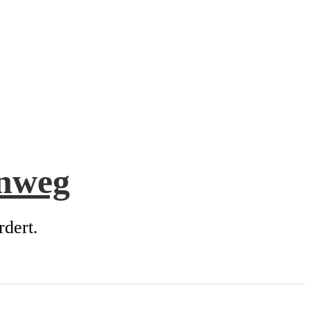
enweg
rdert.