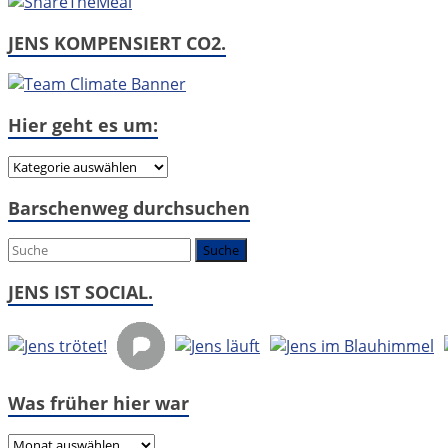
JENS KOMPENSIERT CO2.
Hier geht es um:
Hier
geht
Barschenweg durchsuchen
es
um:
JENS IST SOCIAL.
Was früher hier war
Was