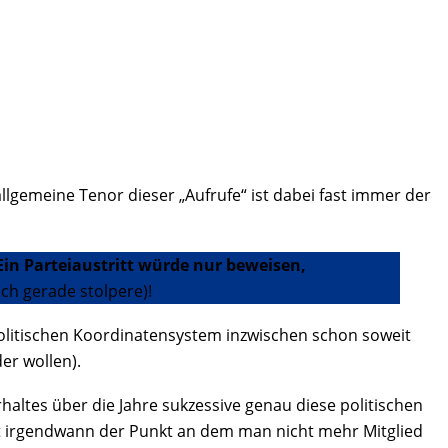
allgemeine Tenor dieser „Aufrufe“ ist dabei fast immer der
 Ein Parteiaustritt würde nur beweisen,
dass man
ich gerade stolpere)!
 politischen Koordinatensystem inzwischen schon soweit
er wollen).
ltes über die Jahre sukzessive genau diese politischen
mt irgendwann der Punkt an dem man nicht mehr Mitglied