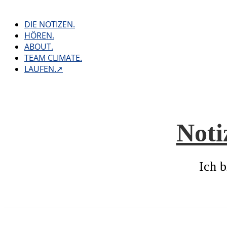
Skip
to
DIE NOTIZEN.
content
HÖREN.
ABOUT.
TEAM CLIMATE.
LAUFEN.➚
Noti
Ich b