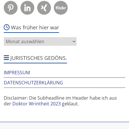
Was früher hier war
Was
früher
hier
war
JURISTISCHES GEDÖNS.
IMPRESSUM
DATENSCHUTZERKLÄRUNG
Disclaimer: Die Subheadline im Header habe ich aus
der
Doktor Wrintheit 2023
geklaut.