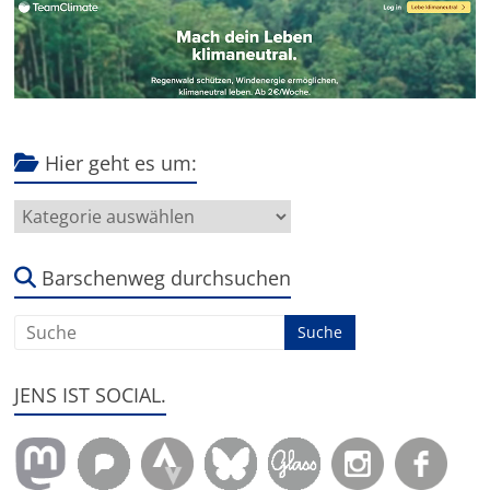
Hier geht es um:
Hier
geht
es
um:
Barschenweg durchsuchen
JENS IST SOCIAL.