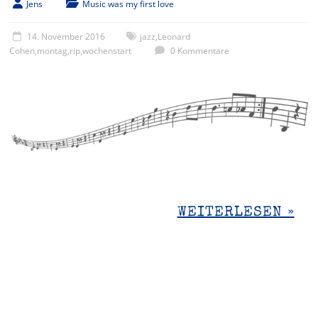
Jens
Music was my first love
14. November 2016
jazz
,
Leonard
Cohen
,
montag
,
rip
,
wochenstart
0 Kommentare
WEITERLESEN »